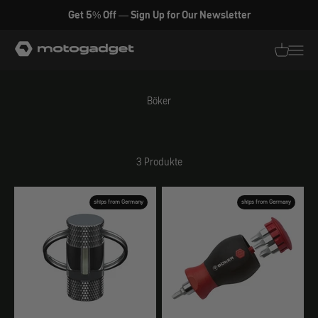
Zum Inhalt springen
Get 5% Off — Sign Up for Our Newsletter
motogadget GmbH
Translati
Transl
Böker
3 Produkte
ships from Germany
ships from Germany