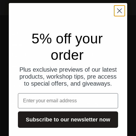
Parts
Gear
5% off your
Spiegel
Gepäck
order
Beleuchtung
Adventure
Elektrik
Essentials
Plus exclusive previews of our latest
Instrumente
products, workshop tips, pre access
to special offers, and giveaways.
Taster / Griffe
Email
Workshop
Connectivity
Werkzeug
Handyhalter
Subscribe to our newsletter now
Öle
Helmheadset