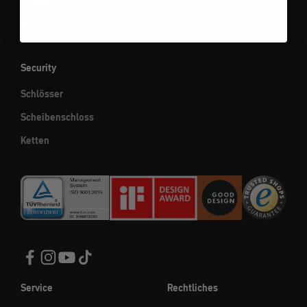
Pflege
Materialien
Security
Schlösser
Scheibenschloss
Ketten
Service
Rechtliches