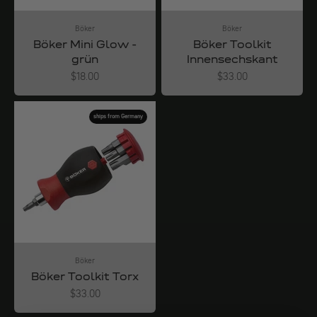
Böker
Böker
Böker Mini Glow -
Böker Toolkit
grün
Innensechskant
Angebot
Angebot
$18.00
$33.00
ships from Germany
Böker
Böker Toolkit Torx
Angebot
$33.00