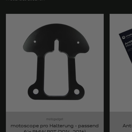
motogadget
motoscope pro Halterung - passend
Ant
für BMW R9T (2014-2016)