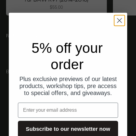
Angebot
$55.00
PASSENDES WERKZEUG
5% off your
order
EMPFEHLUNGEN
Plus exclusive previews of our latest
products, workshop tips, pre access
to special offers, and giveaways.
Email
Subscribe to our newsletter now