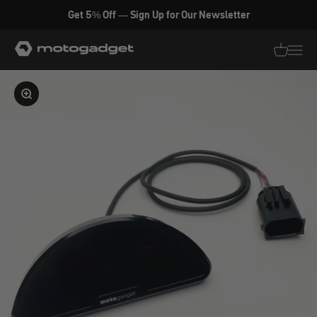
Zum Inhalt springen
Get 5% Off — Sign Up for Our Newsletter
motogadget GmbH
Translati
Transl
Bild vergrößern