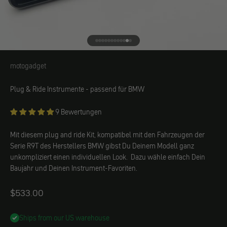
Gehe zu Element 1
Gehe zu Element 2
Gehe zu Element 3
Gehe zu Element 4
Gehe zu Element 5
Gehe zu Element 6
Gehe zu Element 7
Gehe zu Element 8
Gehe zu Element 9
Gehe zu Element 10
Gehe zu Element 11
Gehe zu Element 12
motogadget
motogadget
Plug & Ride Instrumente - passend für BMW
9 Bewertungen
Mit diesem plug and ride Kit, kompatibel mit den Fahrzeugen der
Serie R9T des Herstellers BMW gibst Du Deinem Modell ganz
unkompliziert einen individuellen Look. Dazu wähle einfach Dein
Baujahr und Deinen Instrument-Favoriten.
Angebot
$533.00
Ships from our US warehouse