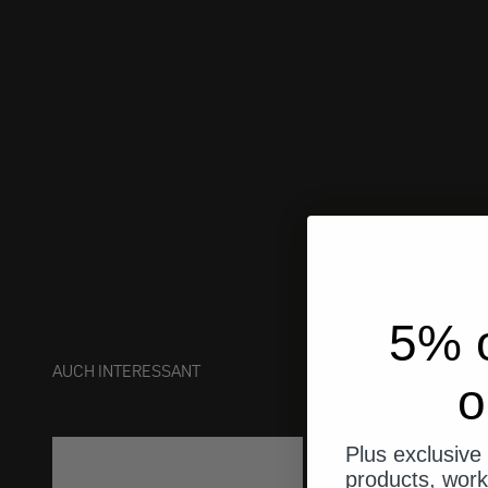
5% o
AUCH INTERESSANT
o
Plus exclusive 
products, work