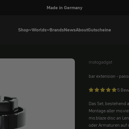
Made in Germany
Shop
Worlds
Brands
News
About
Gutscheine
motogadget
motogadget
bar extension - pass
5 Bew
Das Set, bestehend a
Montage aller mo.vi
mo.blaze disc
an Len
oder Armaturen auf 