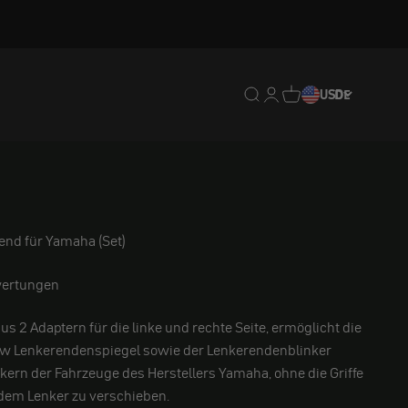
Translation missing: de.
Translation missing: 
Translation missing
USD
DE
end für Yamaha (Set)
ertungen
us 2 Adaptern für die linke und rechte Seite,
ermöglicht die
ew Lenkerendenspiegel sowie der Lenkerendenblinker
kern der Fahrzeuge des Herstellers
Yamaha, ohne die Griffe
dem Lenker zu verschieben.