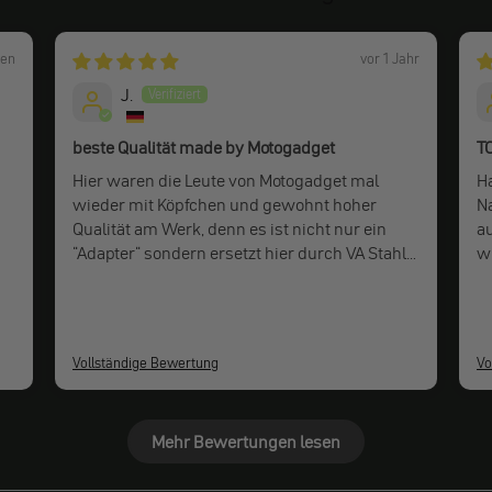
hen
vor 1 Jahr
J.
beste Qualität made by Motogadget
T
Hier waren die Leute von Motogadget mal
H
wieder mit Köpfchen und gewohnt hoher
N
Qualität am Werk, denn es ist nicht nur ein
a
"Adapter" sondern ersetzt hier durch VA Stahl
w
auch das Lenkergewicht !!! Ansonsten kann
vo
man die Produkte wirklich nur wärmstens
empfehlen.
Vollständige Bewertung
Vo
Mehr Bewertungen lesen