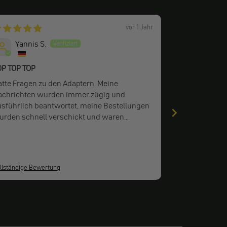
vor 1 Jahr
Yannis S.
Anony
OP TOP TOP
MT-09 2025
atte Fragen zu den Adaptern. Meine
Best bar end 
achrichten wurden immer zügig und
usführlich beantwortet, meine Bestellungen
urden schnell verschickt und waren
rbildlich verpackt.
llständige Bewertung
Vollständige Be