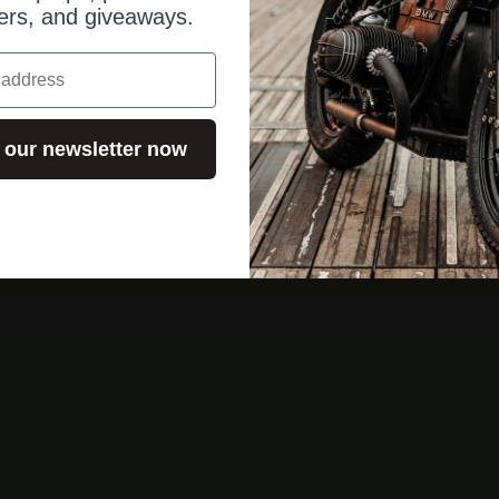
fers, and giveaways.
 our newsletter now