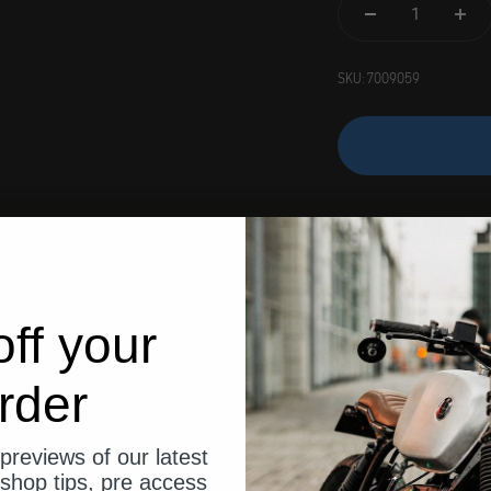
SKU: 7009059
ff your
rder
previews of our latest
shop tips, pre access