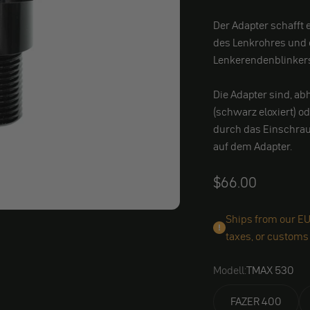
Der Adapter schafft
des Lenkrohres und 
Lenkerendenblinker
Die Adapter sind, a
(schwarz eloxiert) o
durch das Einschra
auf dem Adapter.
Angebot
$66.00
Ships from our EU
taxes, or customs
Modell:
TMAX 530
FAZER 400