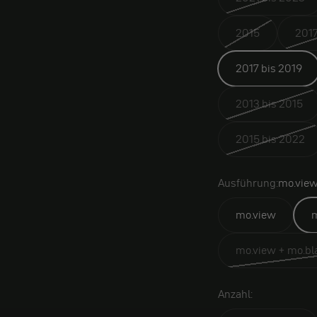
2015
2017
2017 bis 2019
2013 bis 2015
2015 bis 2022
Ausführung:
mo.view
mo.view
m
mo.view + mo.bla
Anzahl: