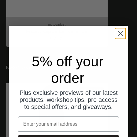
motogadget
Ersatzkappe Lenkerende
Angebot
$33.00
5% off your
PASSENDES WERKZEUG
order
ships from Germany
Plus exclusive previews of our latest
products, workshop tips, pre access
to special offers, and giveaways.
Email