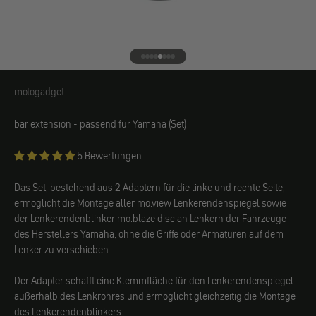
Gehe zu Element 1
Gehe zu Element 2
Gehe zu Element 3
Gehe zu Element 4
Gehe zu Element 5
Gehe zu Element 6
Gehe zu Element 7
Gehe zu Element 8
motogadget
motogadget
bar extension - passend für Yamaha (Set)
5 Bewertungen
Das Set, bestehend aus 2 Adaptern für die linke und rechte Seite,
ermöglicht die Montage aller mo.view Lenkerendenspiegel sowie
der Lenkerendenblinker mo.blaze disc
an Lenkern der Fahrzeuge
des Herstellers
Yamaha, ohne die Griffe oder Armaturen auf dem
Lenker zu verschieben.
Der Adapter schafft eine Klemmfläche für den Lenkerendenspiegel
außerhalb des Lenkrohres und ermöglicht gleichzeitig die Montage
des Lenkerendenblinkers.