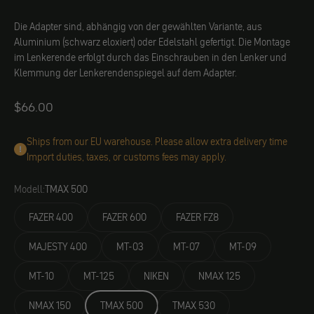
Die Adapter sind, abhängig von der gewählten Variante, aus
Aluminium (schwarz eloxiert) oder Edelstahl gefertigt. Die Montage
im Lenkerende erfolgt durch das Einschrauben in den Lenker und
Klemmung der Lenkerendenspiegel auf dem Adapter.
Angebot
$66.00
Ships from our EU warehouse. Please allow extra delivery time
Import duties, taxes, or customs fees may apply.
Modell:
TMAX 500
FAZER 400
FAZER 600
FAZER FZ8
MAJESTY 400
MT-03
MT-07
MT-09
MT-10
MT-125
NIKEN
NMAX 125
NMAX 150
TMAX 500
TMAX 530