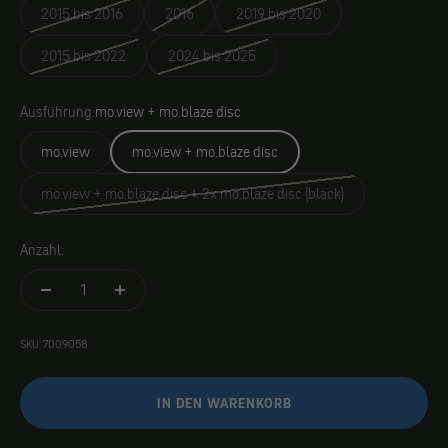
2015 bis 2016
2016
2019 bis 2020
2015 bis 2022
2024 bis 2025
Ausführung:
mo.view + mo.blaze disc
mo.view
mo.view + mo.blaze disc
mo.view + mo.blaze disc + 2x mo.blaze disc (black)
Anzahl:
SKU: 7009058
IN DEN WARENKORB