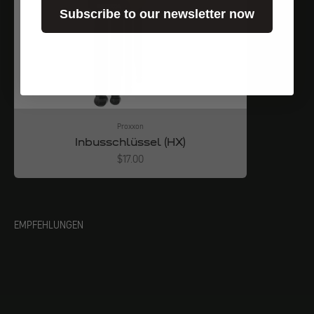
Subscribe to our newsletter now
Proxxon
Inbusschlüssel (HX)
Angebot
$17.00
EMPFEHLUNGEN