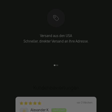
Versand aus den USA
Schneller, direkter Versand an Ihre Adresse.
Gehe zu Element 1
Gehe zu Element 2
Gehe zu Element 3
Kundenbewertungen
vor 3 Wochen
Alexander K.