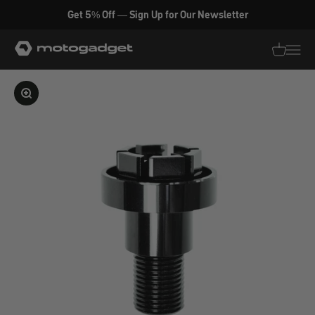
Zum Inhalt springen
Get 5% Off — Sign Up for Our Newsletter
motogadget GmbH
Translati
Transl
Bild vergrößern