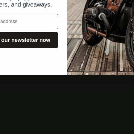
fers, and giveaways.
 our newsletter now