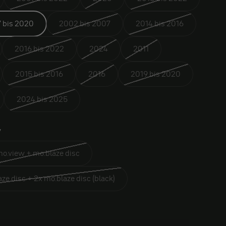
 bis 2020
2002 bis 2007
2014 bis 2016
2016 bis 2022
2024
2011
2015 bis 2016
2016
2019 bis 2020
2024 bis 2025
w
o.view + mo.blaze disc
ze disc + 2x mo.blaze disc (black)