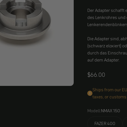
Der Adapter schafft
des Lenkrohres und 
Lenkerendenblinker
Die Adapter sind, a
(schwarz eloxiert) o
durch das Einschra
auf dem Adapter.
Angebot
$66.00
Ships from our EU
taxes, or customs
Modell:
NMAX 150
FAZER 400