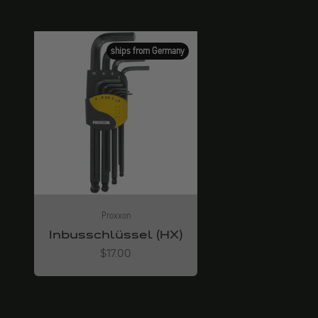
ships from Germany
Proxxon
Inbusschlüssel (HX)
Angebot
$17.00