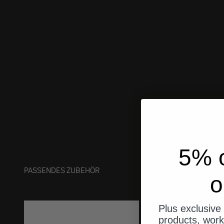
5% o
PASSENDES ZUBEHÖR
o
Plus exclusive 
products, work