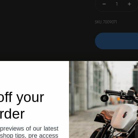
SKU: 7009071
ff your
rder
previews of our latest
shop tips, pre access