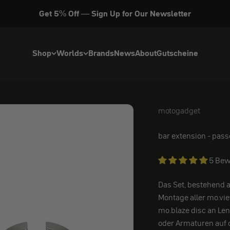
Get 5% Off — Sign Up for Our Newsletter
Shop
Worlds
Brands
News
About
Gutscheine
motogadget
motogadget
bar extension - pass
5 Bew
Das Set, bestehend a
Montage aller mo.vi
mo.blaze disc
an Len
oder Armaturen auf 