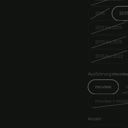
2015
2017
2017 bis 2019
2013 bis 2015
2015 bis 2022
Ausführung:
mo.vie
mo.view
m
mo.view + mo.bla
Anzahl: