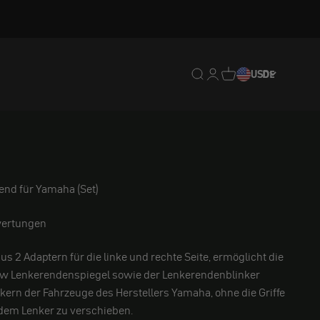
Translation missing: de.
Translation missing: 
Translation missing
USD
DE
end für Yamaha (Set)
ertungen
us 2 Adaptern für die linke und rechte Seite,
ermöglicht die
ew Lenkerendenspiegel sowie der Lenkerendenblinker
kern der Fahrzeuge des Herstellers
Yamaha, ohne die Griffe
dem Lenker zu verschieben.