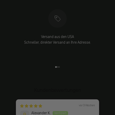
Versand aus den USA
Schneller, direkter Versand an Ihre Adresse.
Gehe zu Element 1
Gehe zu Element 2
Gehe zu Element 3
Kundenbewertungen
vor 3 Wochen
Alexander K.