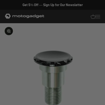
Zum Inhalt springen
Get 5% Off — Sign Up for Our Newsletter
motogadget GmbH
Translati
Transl
Bild vergrößern