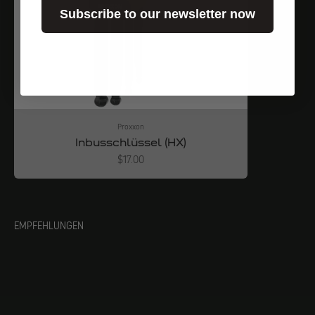
Subscribe to our newsletter now
Proxxon
Inbusschlüssel (HX)
Angebot
$17.00
EMPFEHLUNGEN