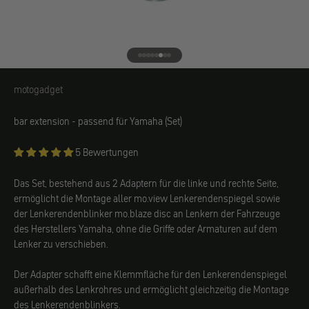
Gehe zu Element 1
Gehe zu Element 2
Gehe zu Element 3
Gehe zu Element 4
Gehe zu Element 5
Gehe zu Element 6
Gehe zu Element 7
Gehe zu Element 8
motogadget
motogadget
bar extension - passend für Yamaha (Set)
5 Bewertungen
Das Set, bestehend aus 2 Adaptern für die linke und rechte Seite,
ermöglicht die Montage aller mo.view Lenkerendenspiegel sowie
der Lenkerendenblinker mo.blaze disc
an Lenkern der Fahrzeuge
des Herstellers
Yamaha, ohne die Griffe oder Armaturen auf dem
Lenker zu verschieben.
Der Adapter schafft eine Klemmfläche für den Lenkerendenspiegel
außerhalb des Lenkrohres und ermöglicht gleichzeitig die Montage
des Lenkerendenblinkers.