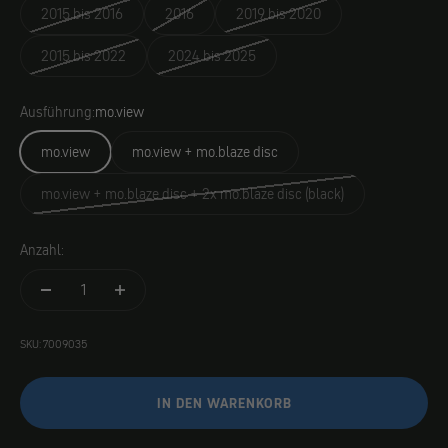
2015 bis 2016
2016
2019 bis 2020
2015 bis 2022
2024 bis 2025
Ausführung:
mo.view
mo.view
mo.view + mo.blaze disc
mo.view + mo.blaze disc + 2x mo.blaze disc (black)
Anzahl:
SKU: 7009035
IN DEN WARENKORB