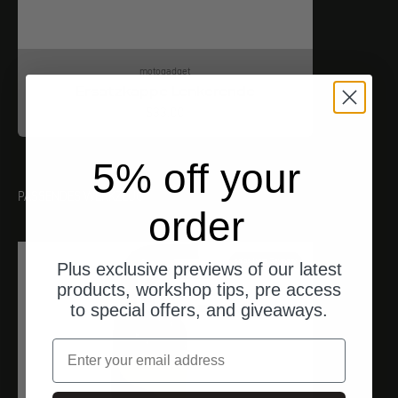
motogadget
Ersatzkappe Lenkerende
Angebot
$33.00
5% off your
PASSENDES WERKZEUG
order
ships from Germany
Plus exclusive previews of our latest
products, workshop tips, pre access
to special offers, and giveaways.
Email