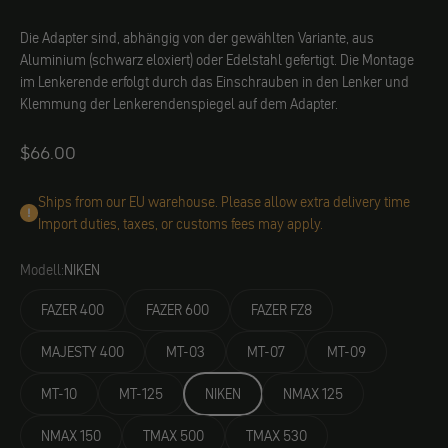
Die Adapter sind, abhängig von der gewählten Variante, aus
Aluminium (schwarz eloxiert) oder Edelstahl gefertigt. Die Montage
im Lenkerende erfolgt durch das Einschrauben in den Lenker und
Klemmung der Lenkerendenspiegel auf dem Adapter.
Angebot
$66.00
Ships from our EU warehouse. Please allow extra delivery time
Import duties, taxes, or customs fees may apply.
Modell:
NIKEN
FAZER 400
FAZER 600
FAZER FZ8
MAJESTY 400
MT-03
MT-07
MT-09
MT-10
MT-125
NIKEN
NMAX 125
NMAX 150
TMAX 500
TMAX 530