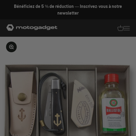
Aller au contenu
Bénéficiez de 5 % de réduction — Inscrivez-vous à notre
newsletter
motogadget GmbH
Traductio
Transl
Agrandir l'image