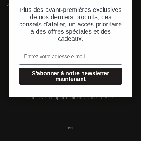
RECOMMANDATIONS
Plus des avant-premières exclusives
de nos derniers produits, des
conseils d'atelier, un accès prioritaire
à des offres spéciales et des
cadeaux.
Email
S'abonner à notre newsletter
maintenant
Expédition depuis les États-Unis
Une livraison rapide et directe à votre adresse.
Aller à l'élément 1
Aller à l'élément 2
Aller à l'élément 3