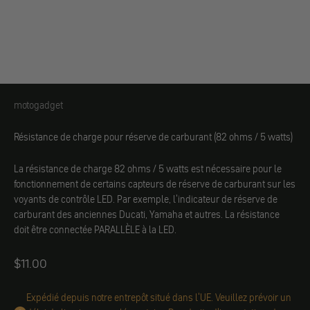
motogadget
motogadget
Résistance de charge pour réserve de carburant (82 ohms / 5 watts)
La résistance de charge 82 ohms / 5 watts est nécessaire pour le
fonctionnement de certains capteurs de réserve de carburant sur les
voyants de contrôle LED. Par exemple, l'indicateur de réserve de
carburant des anciennes Ducati, Yamaha et autres. La résistance
doit être connectée PARALLÈLE à la LED.
Angebot
$11.00
Expédié depuis notre entrepôt situé dans l'UE. Veuillez prévoir un