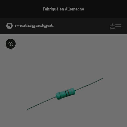
Aller au contenu
Fabriqué en Allemagne
motogadget GmbH
Traductio
Transl
Agrandir l'image