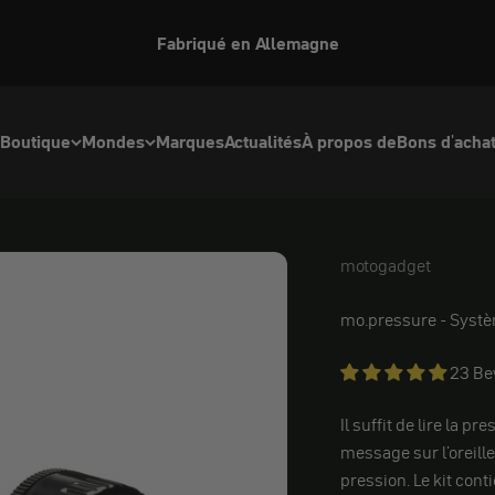
Fabriqué en Allemagne
Boutique
Mondes
Marques
Actualités
À propos de
Bons d'acha
motogadget
motogadget
mo.pressure - Systè
23 B
Il suffit de lire la 
message sur l'oreill
pression. Le kit con