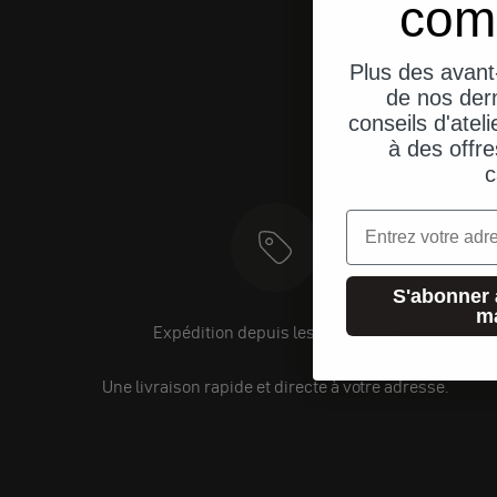
com
Plus des avant
de nos dern
conseils d'ateli
à des offre
c
Email
S'abonner 
m
Expédition depuis les États-Unis
Une livraison rapide et directe à votre adresse.