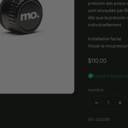
pression des pneus e
sont envoyées par Blu
dès que la pression 
individuellement.
Installation facile :
Visser le mo.pressur
Angebot
$110.00
Expédié depuis no
nombre :
SKU: 4002008