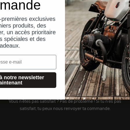
mande
-premières exclusives
iers produits, des
er, un accès prioritaire
s spéciales et des
adeaux.
à notre newsletter
aintenant
14 jours d'essai sans risque
Vous n'êtes pas satisfait ? Pas de problème ! Si tu n'es pas
satisfait, tu peux nous renvoyer ta commande.