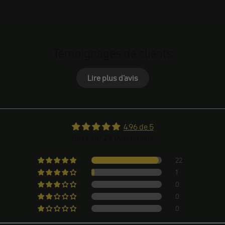
Témoignages de clients
Lire plus d'avis
4.96 de 5
Basé sur 23 Évaluations
22
1
0
0
0