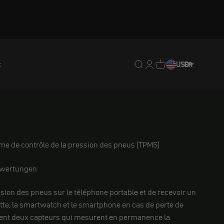
t
Translation missing : fr.
Translation missing : 
Traduction manquan
USD
FR
me de contrôle de la pression des pneus (TPMS)
ewertungen
pression des pneus sur le téléphone portable et de recevoir un
ette, la smartwatch et le smartphone en cas de perte de
tient deux capteurs qui mesurent en permanence la