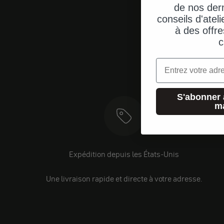
de nos dern
conseils d'ateli
à des offre
c
Email
S'abonner 
m
Expédition depuis les États-Unis
Une livraison rapide et directe à votre adresse.