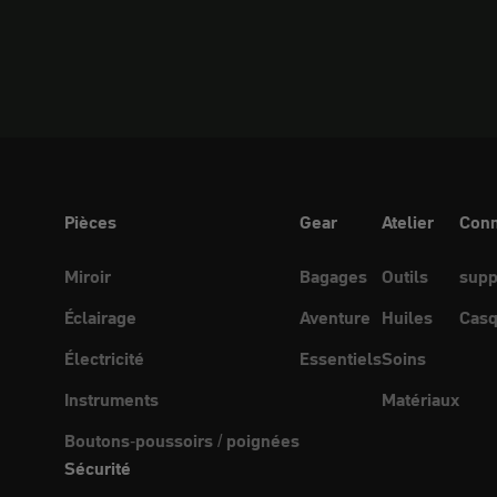
Pièces
Gear
Atelier
Conn
Miroir
Bagages
Outils
supp
Éclairage
Aventure
Huiles
Casq
Électricité
Essentiels
Soins
Instruments
Matériaux
Boutons-poussoirs / poignées
Sécurité