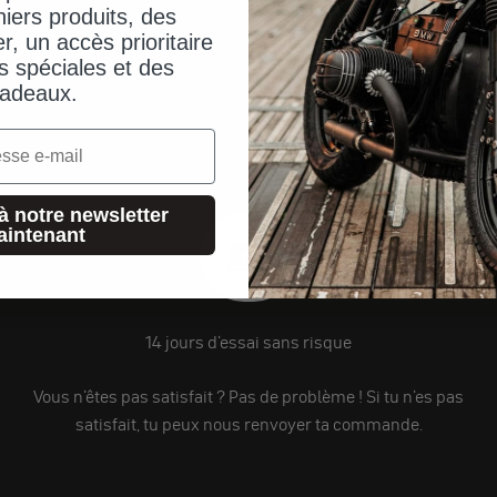
iers produits, des
er, un accès prioritaire
s spéciales et des
adeaux.
à notre newsletter
aintenant
14 jours d'essai sans risque
Vous n'êtes pas satisfait ? Pas de problème ! Si tu n'es pas
satisfait, tu peux nous renvoyer ta commande.