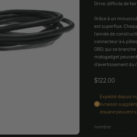
Drive, difficile de fa
Grâce à un minuscule 
est superflue. Chaqu
l'année de construct
connecteur à 4 pôles
OBD, qui se branche
motogadget peuvent l
d'avertissement du m
Angebot
$122.00
Expédié depuis not
livraison suppléme
douane peuvent s'
nombre :