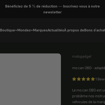
Bénéficiez de 5 % de réduction — Inscrivez-vous à notre
newsletter
Boutique
Mondes
Marques
Actualités
À propos de
Bons d'acha
motogadget
motogadget
mo.can OBD - adapt
1 Bew
Le mo.can OBD est u
problème nos instrum
véhicules de la marq