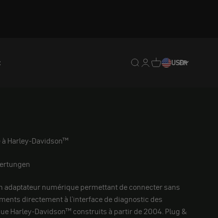
t
Translation missing : fr.
Translation missing : 
Traduction manquan
USD
FR
é à Harley-Davidson™
ertungen
n adaptateur numérique permettant de connecter sans
ents directement à l'interface de diagnostic des
ue Harley-Davidson™ construits à partir de 2004. Plug &