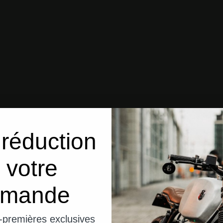
réduction
 votre
mande
-premières exclusives