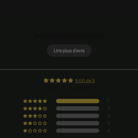
Témoignages de clients
Lire plus d'avis
5.00 de 5
Basé sur 1 évaluation
1
0
0
0
0