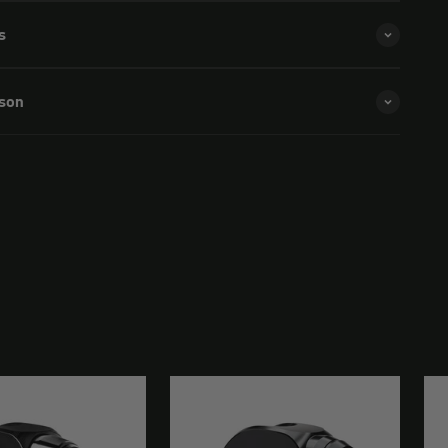
s
ison