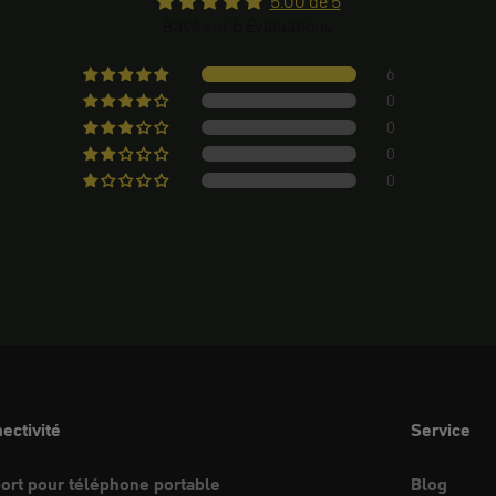
5.00 de 5
Basé sur 6 Évaluations
6
0
0
0
0
ectivité
Service
ort pour téléphone portable
Blog