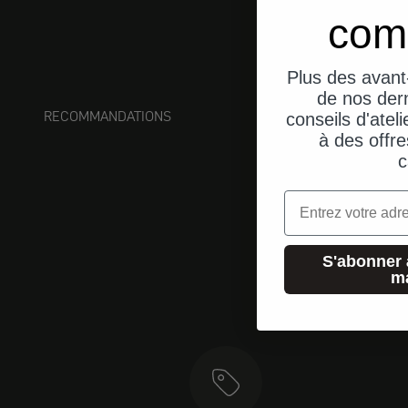
com
Plus des avant
de nos dern
RECOMMANDATIONS
conseils d'ateli
à des offre
c
Email
S'abonner 
m