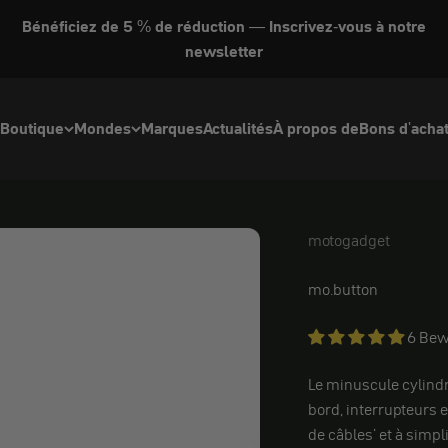
Bénéficiez de 5 % de réduction — Inscrivez-vous à notre
newsletter
Boutique
Mondes
Marques
Actualités
À propos de
Bons d'acha
motogadget
motogadget
mo.button
6 Bew
Le minuscule cylindr
bord, interrupteurs 
de câbles' et à simpli