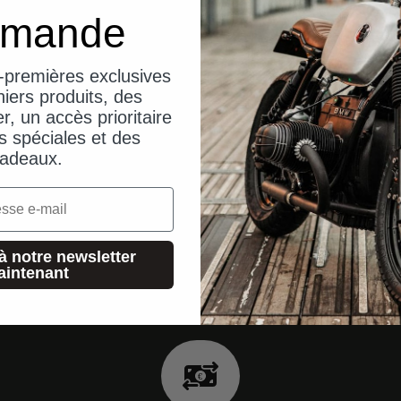
mande
-premières exclusives
iers produits, des
er, un accès prioritaire
s spéciales et des
adeaux.
à notre newsletter
aintenant