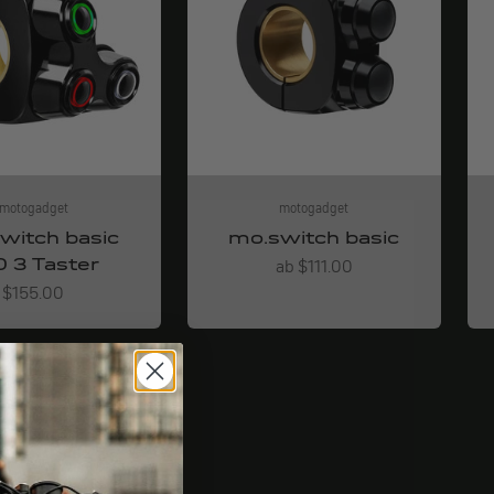
motogadget
motogadget
witch basic
mo.switch basic
D 3 Taster
Angebot
ab $111.00
Angebot
$155.00