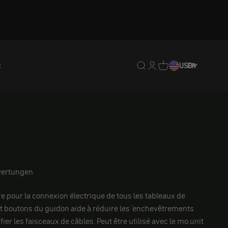
t
Translation missing : fr.
Translation missing : 
Traduction manquan
USD
FR
ertungen
e pour la connexion électrique de tous les tableaux de
et boutons du guidon aide à réduire les 'enchevêtrements
fier les faisceaux de câbles. Peut être utilisé avec le mo.unit