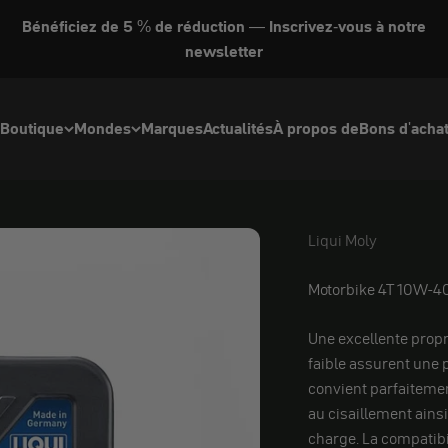
Bénéficiez de 5 % de réduction — Inscrivez-vous à notre
newsletter
Boutique
Mondes
Marques
Actualités
À propos de
Bons d'acha
Liqui Moly
Liqui Moly
Motorbike 4T 10W-40
Une excellente prop
faible assurent une 
convient parfaiteme
au cisaillement ainsi
charge. La compatibi