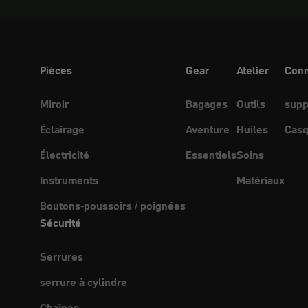
Pièces
Gear
Atelier
Conn
Miroir
Bagages
Outils
supp
Éclairage
Aventure
Huiles
Casq
Électricité
Essentiels
Soins
Instruments
Matériaux
Boutons-poussoirs / poignées
Sécurité
Serrures
serrure à cylindre
Chaînes