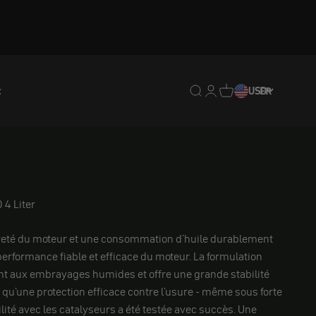
t
Translation missing : fr.
Translation missing : 
Traduction manquan
USD
FR
 4 Liter
reté du moteur et une consommation d'huile durablement
performance fiable et efficace du moteur. La formulation
nt aux embrayages humides et offre une grande stabilité
 qu'une protection efficace contre l'usure - même sous forte
lité avec les catalyseurs a été testée avec succès. Une