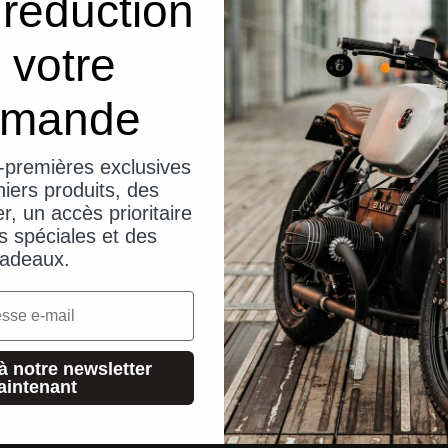
réduction
 votre
mande
-premières exclusives
iers produits, des
er, un accès prioritaire
s spéciales et des
adeaux.
à notre newsletter
aintenant