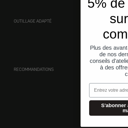
5% de 
sur
OUTILLAGE ADAPTÉ
com
Plus des avant
de nos dern
conseils d'ateli
à des offre
RECOMMANDATIONS
c
Email
S'abonner 
m