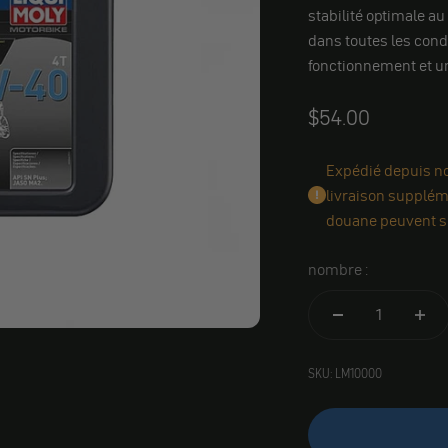
stabilité optimale au
dans toutes les cond
fonctionnement et u
Angebot
$54.00
Expédié depuis not
livraison suppléme
douane peuvent s'
nombre :
SKU: LM10000