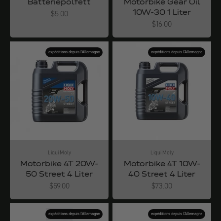
Batteriepolfett
Motorbike Gear Oil
10W-30 1 Liter
Angebot
$5.00
Angebot
$16.00
expéditions depuis l'Allemagne
expéditions depuis l'Allemagne
Liqui Moly
Liqui Moly
Motorbike 4T 20W-
Motorbike 4T 10W-
50 Street 4 Liter
40 Street 4 Liter
Angebot
Angebot
$59.00
$73.00
expéditions depuis l'Allemagne
expéditions depuis l'Allemagne