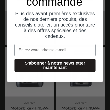
commande
Plus des avant-premières exclusives
Liqui Moly
Liqui Moly
de nos derniers produits, des
Motorbike 4T Synth
Motorbike 4T Synth
conseils d'atelier, un accès prioritaire
5W-40 Street Race
10W-50 Street Race
à des offres spéciales et des
4 Liter
4 Liter
cadeaux.
Angebot
Angebot
$73.00
$83.00
Email
expéditions depuis l'Allemagne
expéditions depuis l'Allemagne
S'abonner à notre newsletter
maintenant
Liqui Moly
Liqui Moly
Motorbike 4T 15W-
Motorbike 4T 10W-