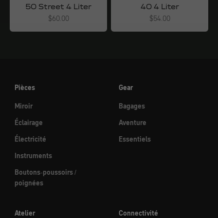
50 Street 4 Liter
40 4 Liter
Angebot
Angebot
$60.00
$54.00
Pièces
Gear
Miroir
Bagages
Éclairage
Aventure
Électricité
Essentiels
Instruments
Boutons-poussoirs /
poignées
Atelier
Connectivité