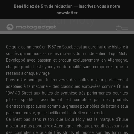
Aller au contenu
Bénéficiez de 5 % de réduction — Inscrivez-vous à notre
Liqui Moly
newsletter
motogadget GmbH
Traductio
Transl
Ce qui a commencé en 1957 en Souabe est aujourd'hui une histoire à
succès qui enthousiasme les motards du monde entier : Liqui Moly.
Développé avec passion et produit exclusivement en Allemagne,
chaque produit est synonyme de qualité sans compromis, que tu
ressens à chaque virage.
Dans notre boutique, tu trouveras des huiles moteur parfaitement
adaptées à ta machine - des classiques éprouvées comme l'huile
10W-40 Street aux huiles de synthèse très performantes pour les
pilotes sportifs. L'assortiment est complété par des produits
d'entretien spécialisés comme la graisse pour pôles de batterie et la
pâte pour cuivre, qui te faciliteront l'entretien de ta moto.
Ce n'est pas sans raison que Liqui Moly est la marque d'huile
moteur la plus populaire d'Allemagne : chaque produit est soumis à
des contrôles de qualité très stricts et repose sur des formules