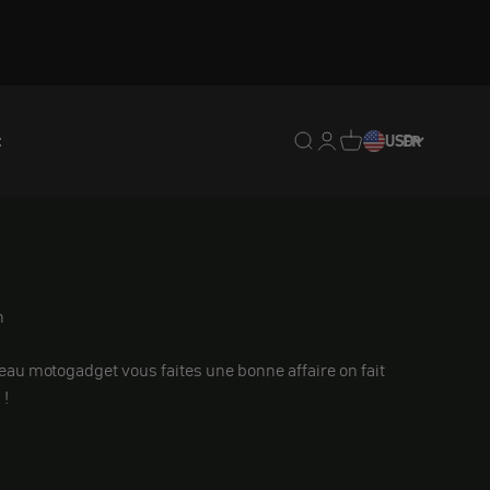
t
Translation missing : fr.
Translation missing : 
Traduction manquan
USD
FR
n
deau motogadget
vous faites une bonne affaire
on fait
 !