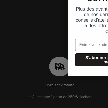
Plus des avant
de nos dern
conseils d'ateli
à des offre
c
Email
S'abonner 
m
Livraison gratuite
en Allemagne à partir de 250 € d'achats