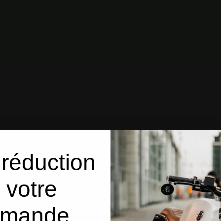
réduction
 votre
mande