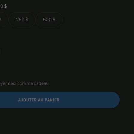
0 $
$
250 $
500 $
oyer ceci comme cadeau
AJOUTER AU PANIER