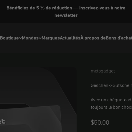
Bénéficiez de 5 % de réduction — Inscrivez-vous à notre
newsletter
Boutique
Mondes
Marques
Actualités
À propos de
Bons d'acha
motogadget
motogadget
Geschenk-Gutschei
Avec un chèque-ca
toujours le bon choix
Angebot
$50.00