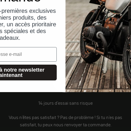
-premières exclusives
iers produits, des
er, un accès prioritaire
s spéciales et des
adeaux.
à notre newsletter
aintenant
14 jours d'essai sans risque
Vous n'êtes pas satisfait ? Pas de problème ! Si tu n'es pas
satisfait, tu peux nous renvoyer ta commande.