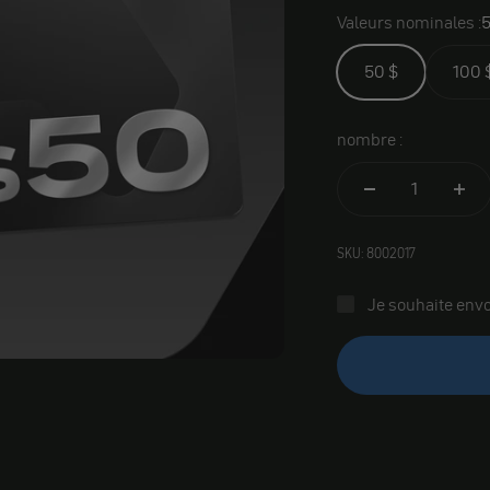
Valeurs nominales :
5
50 $
100 
nombre :
SKU: 8002017
Je souhaite env