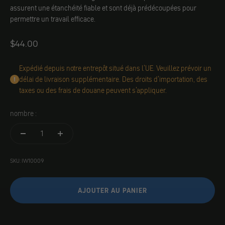
assurent une étanchéité fiable et sont déjà prédécoupées pour
permettre un travail efficace.
Angebot
$44.00
Expédié depuis notre entrepôt situé dans l'UE. Veuillez prévoir un
délai de livraison supplémentaire. Des droits d'importation, des
taxes ou des frais de douane peuvent s'appliquer.
nombre :
SKU: IW10009
AJOUTER AU PANIER