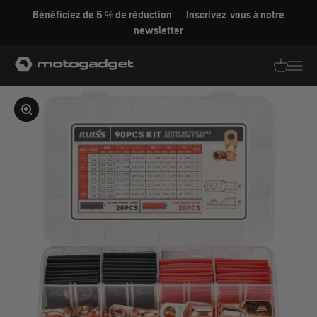
Aller au contenu
Bénéficiez de 5 % de réduction — Inscrivez-vous à notre
newsletter
motogadget GmbH
Traductio
Transl
Agrandir l'image