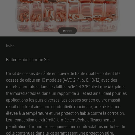
Aller à l'élément 1
Aller à l'élément 2
Aller à l'élément 3
Aller à l'élément 4
Aller à l'élément 5
iwiss
iwiss
Batteriekabelschuhe Set
Ce kit de cosses de câble en cuivre de haute qualité contient 50
cosses de câble en 10 modèles (AWG 2, 4, 6, 8, 10/12) avec des
œillets annulaires dans les tailles 5/16" et 3/8" ainsi que 40 gaines
thermorétractables dans un rapport de 3:1 et est ainsi idéal pour les
applications les plus diverses. Les cosses sont en cuivre massif
recuit et offrent ainsi une conductivité maximale, une résistance
élevée à la température et une protection fiable contre la corrosion.
Leur conception d'extrémité fermée empêche efficacement la
pénétration d'humidité. Les gaines thermorétractables enduites de
colle contenues dans le kit garantissent une protection sûre,