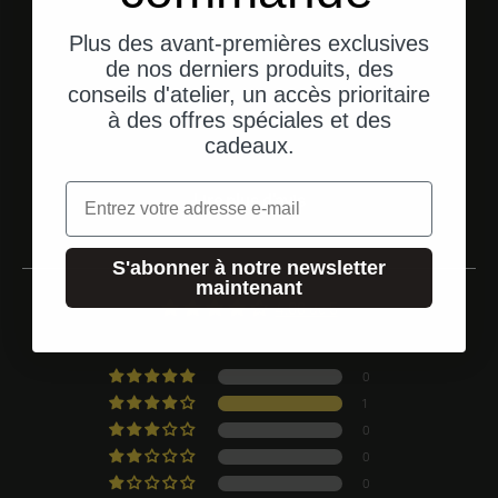
Plus des avant-premières exclusives
Aller à l'élément 1
Aller à l'élément 2
Aller à l'élément 3
de nos derniers produits, des
conseils d'atelier, un accès prioritaire
à des offres spéciales et des
Témoignages de clients
cadeaux.
Email
Lire plus d'avis
S'abonner à notre newsletter
maintenant
4.00 de 5
Basé sur 1 évaluation
0
1
0
0
0