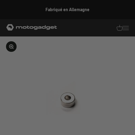
Aller au contenu
Fabriqué en Allemagne
motogadget GmbH
Traductio
Transl
Agrandir l'image