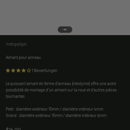
Aller à l'élément 1
Aller à l'élément 2
Aller à l'élément 3
motogadget
motogadget
Aimant pour anneau
1 Bewertungen
Le puissant aimant en forme d'anneau (néodyme) offre une autre
possibilité de montage d'un aimant sur la roue et d'autres pièces
tournantes.
Petit : diamètre extérieur 10mm / diamètre intérieur 4mm
Grand : diamètre extérieur 15mm / diamètre intérieur 6mm
Angebot
$16.00