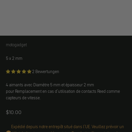
motogadget
Aimant de rechange motogadget
5 x 2 mm
2 Bewertungen
4 aimants avec
Diamètre 5 mm et épaisseur 2 mm
pour
Remplacement en cas d'utilisation de contacts Reed comme
capteurs de vitesse.
Angebot
$10.00
Expédié depuis notre entrepôt situé dans l'UE. Veuillez prévoir un