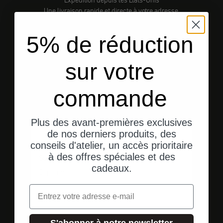
Expédition depuis les États-Unis
Une livraison rapide et directe à votre adresse.
5% de réduction
sur votre
Aller à l'élément 1
Aller à l'élément 2
Aller à l'élément 3
commande
Témoignages de clients
Plus des avant-premières exclusives
de nos derniers produits, des
G
Geoffrey L.
conseils d'atelier, un accès prioritaire
à des offres spéciales et des
Superbe
cadeaux.
Superbe
Tout
Email