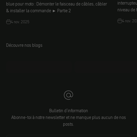
interrupte
blue pour moto : Démonter le faisceau de câbles, câbler
niveau de
& installer la commande ► Partie 2
4 nov. 2
4 nov. 2025
Découvre nos blogs
mo.faq
Jacobs DIY
Bulletin d'information
Abonne-toi à notre newsletter et ne manque plus aucun de nos
posts.