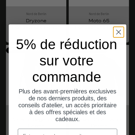
Nord de Berlin
Nord de Berlin
Dryzone
Moto 65
Handschuhe Herren
Handschuhe Herren
Angebot
Angebot
$110.00
$144.00
5% de réduction
Bientôt à nouveau disponible
Bientôt à nouveau disponible
sur votre
commande
Plus des avant-premières exclusives
de nos derniers produits, des
conseils d'atelier, un accès prioritaire
à des offres spéciales et des
Nord de Berlin
Nord de Berlin
cadeaux.
Swamp Regenhose
Desert Rider Jacke
Herren
Herren
Email
Angebot
Angebot
$144.00
$444.00