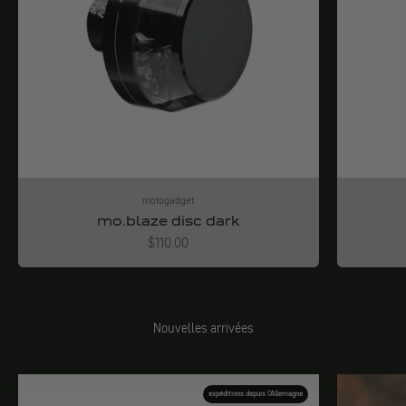
motogadget
mo.blaze disc dark
Angebot
$110.00
Nouvelles arrivées
expéditions depuis l'Allemagne