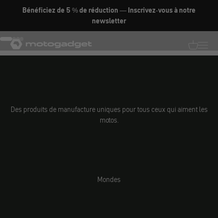
Aller au contenu
Bénéficiez de 5 % de réduction — Inscrivez-vous à notre
DÉCOUVRIR MAINTENANT
newsletter
motogadget GmbH
Aller à l'élément 1
Aller à l'élément 2
Aller à l'élément 3
Aller à l'élément 4
Traductio
Transl
Des produits de manufacture uniques pour tous ceux qui aiment les
motos.
Mondes
Pièces