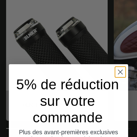
5% de réduction
sur votre
motogadget
BLNKR - Der Fahrradblinker
Angebot
commande
$188.00
Plus des avant-premières exclusives