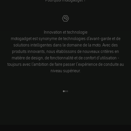
Pourquoi motogadget ?
Innovation et technologie
motogadget est synonyme de technologies d'avant-garde et de
solutions intelligentes dans le domaine de la moto. Avec des
produits innovants, nous établissons de nouveaux critères en
matière de design, de fonctionnalité et de confort d'utilisation -
toujours avec l'ambition de faire passer l'expérience de conduite au
niveau supérieur.
Aller à l'élément 1
Aller à l'élément 2
Aller à l'élément 3