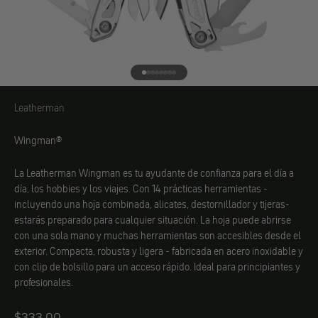
Ir al elemento 1
Ir al elemento 2
Ir al elemento 3
Ir al elemento 4
Ir al elemento 5
Ir al elemento 6
Ir al elemento 7
Ir al elemento 8
Leatherman
Leatherman
Wingman®
La Leatherman Wingman es tu ayudante de confianza para el día a
día, los hobbies y los viajes. Con 14 prácticas herramientas -
incluyendo una hoja combinada, alicates, destornillador y tijeras-
estarás preparado para cualquier situación. La hoja puede abrirse
con una sola mano y muchas herramientas son accesibles desde el
exterior. Compacta, robusta y ligera - fabricada en acero inoxidable y
con clip de bolsillo para un acceso rápido. Ideal para principiantes y
profesionales.
Angebot
$333.00