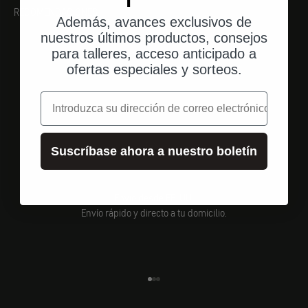
RECOMENDACIONES
Además, avances exclusivos de
nuestros últimos productos, consejos
para talleres, acceso anticipado a
ofertas especiales y sorteos.
correo electrónico
Suscríbase ahora a nuestro boletín
Envío desde EE. UU.
Envío rápido y directo a tu domicilio.
Ir al elemento 1
Ir al elemento 2
Ir al elemento 3