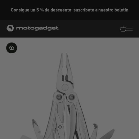
Ir al contenido
Consigue un 5 % de descuento: suscríbete a nuestro boletín
motogadget GmbH
Traducció
Traduc
Ampliar la imagen