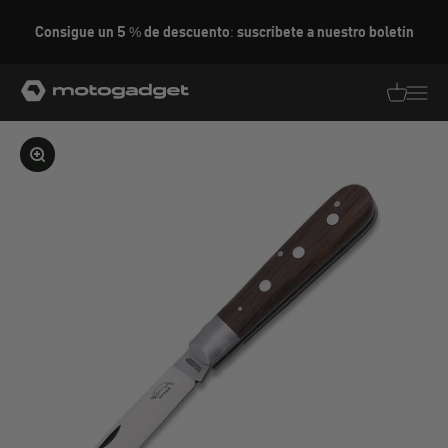
Ir al contenido
Consigue un 5 % de descuento: suscríbete a nuestro boletín
motogadget GmbH
Traducció
Traduc
Ampliar la imagen