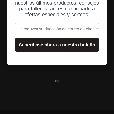
nuestros últimos productos, consejos
para talleres, acceso anticipado a
ofertas especiales y sorteos.
correo electrónico
Suscríbase ahora a nuestro boletín
Envío desde EE. UU.
Envío rápido y directo a tu domicilio.
Ir al elemento 1
Ir al elemento 2
Ir al elemento 3