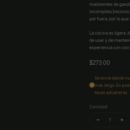
malolientes de gaso
incompleta (reconoci
por fuera, por lo qu
La cocina es ligera, 
de usar y de mantene
experiencia con coci
Angebot
$273.00
Se envía desde nu
más largo. Es pos
tasas aduaneras.
Cantidad: