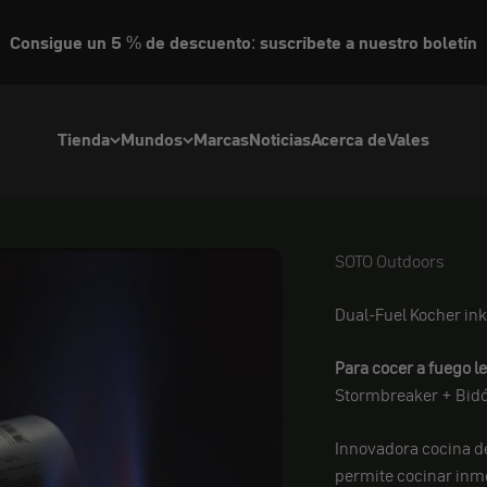
Consigue un 5 % de descuento: suscríbete a nuestro boletín
Tienda
Mundos
Marcas
Noticias
Acerca de
Vales
SOTO Outdoors
SOTO Outdoors
Dual-Fuel Kocher inkl
Para cocer a fuego l
Stormbreaker + Bidó
Innovadora cocina de
permite cocinar inm