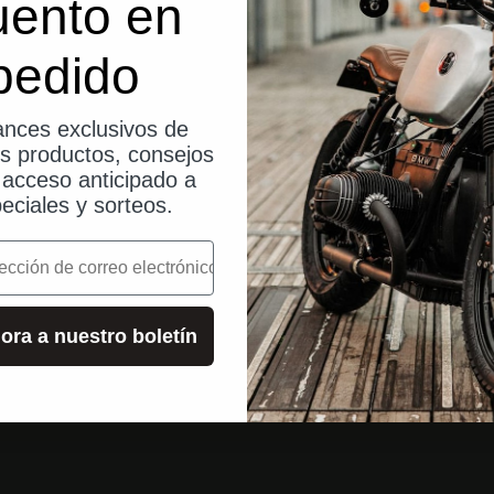
uento en
pedido
nces exclusivos de
os productos, consejos
, acceso anticipado a
eciales y sorteos.
o
ora a nuestro boletín