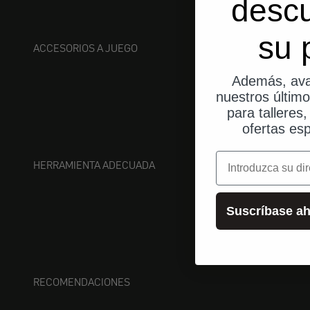
desc
su 
ACCESORIOS A JUEGO
Además, ava
nuestros últim
para talleres
ofertas esp
correo electrónic
HERRAMIENTA ADECUADA
Suscríbase ah
RECOMENDACIONES