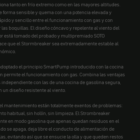
iona tanto en frío extremo como en las mayores altitudes.
e forma sensible y quema con una potencia elevada y
pido y sencillo entre el funcionamiento con gas y con
las boquillas. El diseño cóncavo y repelente al viento del
r está tomado del probado y multipremiado
SOTO
hace que el Stormbreaker sea extremadamente estable al
onómico.
adoptado el principio SmartPump introducido con la cocina
 permite el funcionamiento con gas. Combina las ventajas
 independiente con las de una cocina de gasolina segura,
n un diseño resistente al viento.
 el mantenimiento están totalmente exentos de problemas:
to habitual, sin hollín, sin limpieza. El Strombreaker
te en modo gasolina que apenas quedan residuos en el
ndo se apaga, deja libre el conducto de alimentación de
las, evitando así que se ensucie la olla y que queden restos