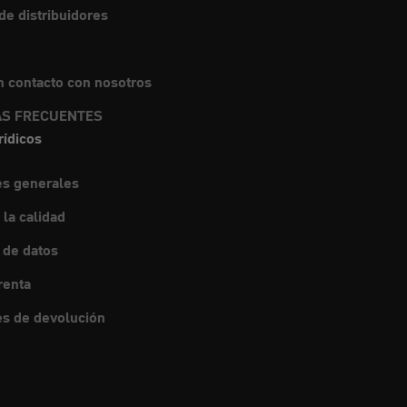
e distribuidores
 contacto con nosotros
S FRECUENTES
rídicos
es generales
 la calidad
 de datos
renta
s de devolución