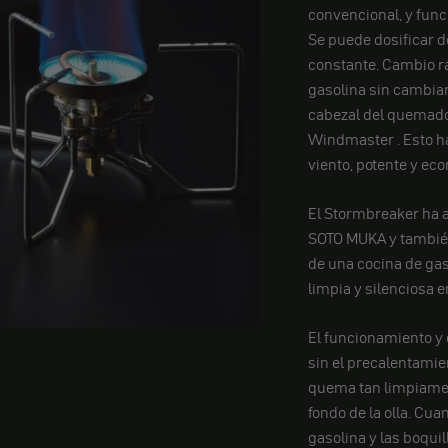
convencional, y func
Se puede dosificar d
constante. Cambio rá
gasolina sin cambiar 
cabezal del quemado
Windmaster
. Esto 
viento, potente y ec
El Stormbreaker ha 
SOTO MUKA y también
de una cocina de gas
limpia y silenciosa e
El funcionamiento y
sin el precalentamien
quema tan limpiamen
fondo de la olla. Cua
gasolina y las boquil