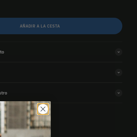
AÑADIR A LA CESTA
to
stro