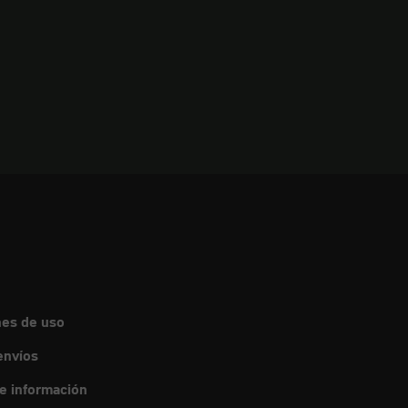
nes de uso
envíos
de información