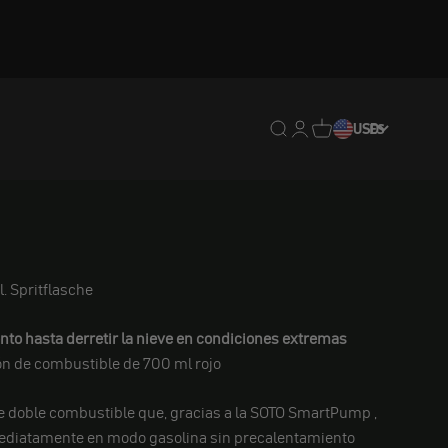
Traducción pendiente: e
Traducción pendiente:
Traducción pendien
USD
ES
. Spritflasche
ento hasta derretir la nieve en condiciones extremas
n de combustible de 700 ml rojo
 doble combustible que, gracias a la
SOTO SmartPump
,
ediatamente en modo gasolina sin precalentamiento