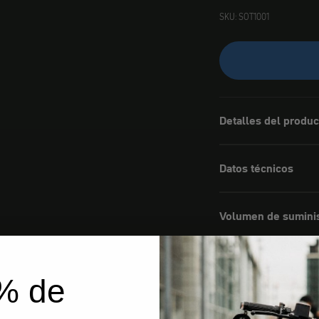
SKU: SOT1001
Detalles del produc
Datos técnicos
Volumen de sumini
% de