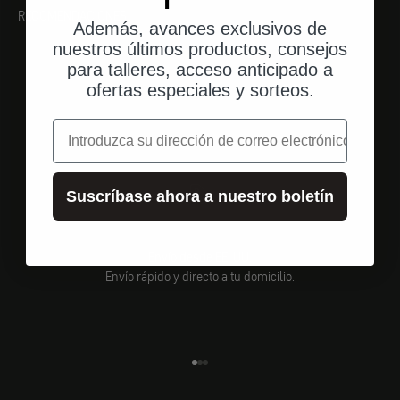
RECOMENDACIONES
Además, avances exclusivos de
nuestros últimos productos, consejos
para talleres, acceso anticipado a
ofertas especiales y sorteos.
correo electrónico
Suscríbase ahora a nuestro boletín
Envío desde EE. UU.
Envío rápido y directo a tu domicilio.
Ir al elemento 1
Ir al elemento 2
Ir al elemento 3