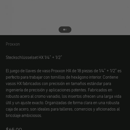
Ir al elemento 1
Ir al elemento 2
Proxxon
Proxxon
Steckschlüsselset HX 1/4" + 1/2"
El juego de llaves de vaso Proxxon HX de 18 piezas de 1/4" + 1/2" es
perfecto para trabajar con tornillos de hexágono interior. Contiene
vasos HX fabricados con precisión en tamaños estándar para
ingeniería de precisión y aplicaciones potentes. Fabricados en
robusto acero al cromo vanadio, los insertos ofrecen una larga vida
útil y un ajuste exacto. Organizadas de forma clara en una robusta
caja de acero, son ideales para talleres, comercios y aficionados al
bricolaje ambiciosos.
Angebot
$65.00