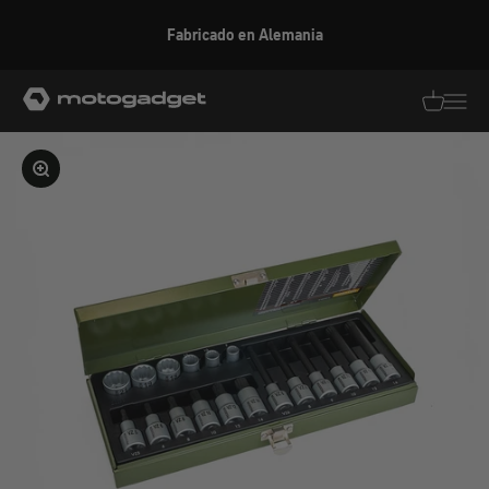
Ir al contenido
Fabricado en Alemania
motogadget GmbH
Traducció
Traduc
Ampliar la imagen