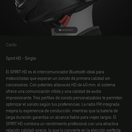
Ir al elemento 1
Ir al elemento 2
Ir al elemento 3
Ir al elemento 4
Ir al elemento 5
Ir al elemento 6
Ir al elemento 7
Ir al elemento 8
Cardo
Cardo
Spirit HD - Single
El SPIRIT HD es el intercomunicador Bluetooth ideal para
motociclistas que esperan un sonido de primera calidad sin
concesiones. Con potentes altavoces HD de 40 mm, el sistema
ofrece una comunicación nítida y una calidad de audio
impresionante. Tres perfiles de sonido personalizables te permiten
optimizar el sonido según tus preferencias. La radio FM integrada
mejora tu experiencia de conducción, mientras que la batería de
larga duración garantiza un alcance fiable para viajes largos. El
SPIRIT HD combina un rendimiento profesional con una atractiva
relación calidad-precio, lo que lo convierte en la elección perfecta