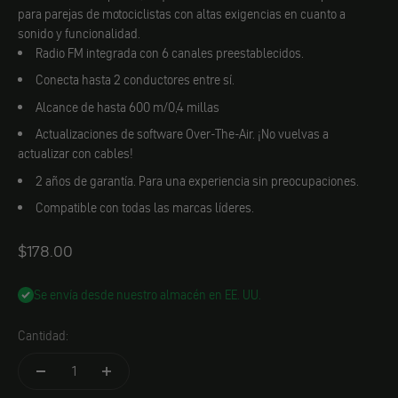
para parejas de motociclistas con altas exigencias en cuanto a
sonido y funcionalidad.
Radio FM integrada con 6 canales preestablecidos.
Conecta hasta 2 conductores entre sí.
Alcance de hasta 600 m/0,4 millas
Actualizaciones de software Over-The-Air. ¡No vuelvas a
actualizar con cables!
2 años de garantía. Para una experiencia sin preocupaciones.
Compatible con todas las marcas líderes.
Angebot
$178.00
Se envía desde nuestro almacén en EE. UU.
Cantidad: