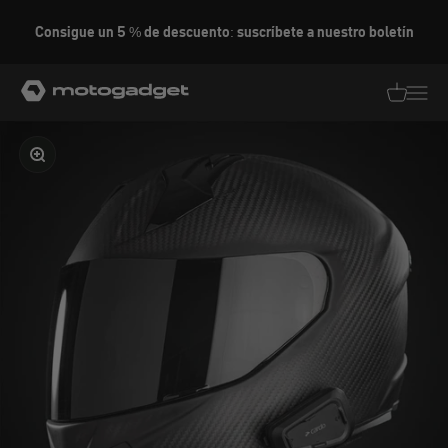
Ir al contenido
Consigue un 5 % de descuento: suscríbete a nuestro boletín
motogadget GmbH
Traducció
Traduc
Ampliar la imagen