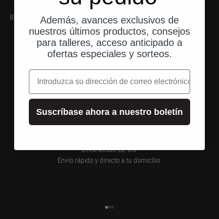
RECOMENDACIONES
Además, avances exclusivos de
nuestros últimos productos, consejos
para talleres, acceso anticipado a
ofertas especiales y sorteos.
correo electrónico
Suscríbase ahora a nuestro boletín
Envío desde EE. UU.
Envío rápido y directo a tu domicilio.
Ir al elemento 1
Ir al elemento 2
Ir al elemento 3