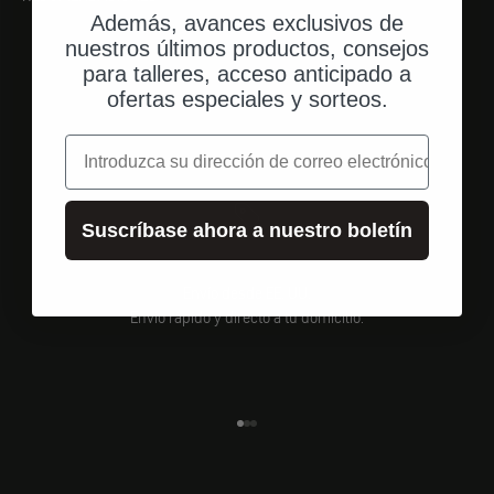
Además, avances exclusivos de
nuestros últimos productos, consejos
para talleres, acceso anticipado a
ofertas especiales y sorteos.
correo electrónico
Suscríbase ahora a nuestro boletín
Envío desde EE. UU.
Envío rápido y directo a tu domicilio.
Ir al elemento 1
Ir al elemento 2
Ir al elemento 3