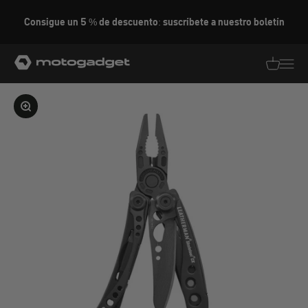
Ir al contenido
Consigue un 5 % de descuento: suscríbete a nuestro boletín
motogadget GmbH
Traducció
Traduc
Ampliar la imagen