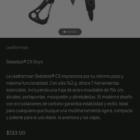
Ir al elemento 1
Ir al elemento 2
Ir al elemento 3
Ir al elemento 4
Ir al elemento 5
Ir al elemento 6
Ir al elemento 7
Leatherman
Leatherman
Skeletool® CX Onyx
La Leatherman Skeletool® CX impresiona por su mínimo peso y
máxima funcionalidad. Con sólo 142 g, ofrece 7 herramientas
esenciales, incluyendo una hoja de acero inoxidable de 154 cm,
alicates, portapuntas, mosquetón y abrebotellas. El moderno diseño
con incrustaciones de carbono garantiza estabilidad y estilo. Ideal
para cualquiera que busque una multiherramienta ligera, compacta
y potente para el uso diario, la aventura y los viajes.
Angebot
$133.00