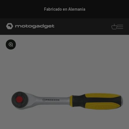
Ir al contenido
Fabricado en Alemania
motogadget GmbH
Traducció
Traduc
Ampliar la imagen