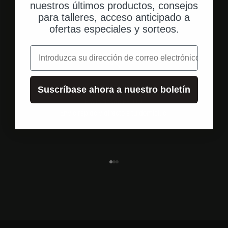
nuestros últimos productos, consejos
para talleres, acceso anticipado a
ofertas especiales y sorteos.
correo electrónico
Suscríbase ahora a nuestro boletín
Envío desde EE. UU.
Envío rápido y directo a tu domicilio.
Ir al elemento 1
Ir al elemento 2
Ir al elemento 3