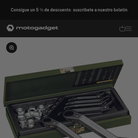
Ir al contenido
Consigue un 5 % de descuento: suscríbete a nuestro boletín
motogadget GmbH
Traducció
Traduc
Ampliar la imagen