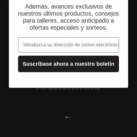
Además, avances exclusivos de
nuestros últimos productos, consejos
para talleres, acceso anticipado a
ofertas especiales y sorteos.
correo electrónico
Suscríbase ahora a nuestro boletín
Envío desde EE. UU.
Envío rápido y directo a tu domicilio.
Ir al elemento 1
Ir al elemento 2
Ir al elemento 3