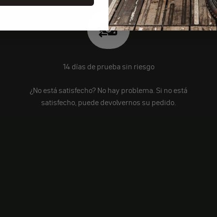
14 días de prueba sin riesgo
¿No está satisfecho? No hay problema. Si no está
satisfecho, puede devolvernos su pedido.