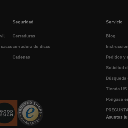
Seguridad
Servicio
vil
Cerraduras
Blog
 casco
cerradura de disco
Instruccio
Cadenas
Pedidos y 
Solicitud 
Búsqueda d
Tienda US
Póngase en
PREGUNTA
Asuntos ju