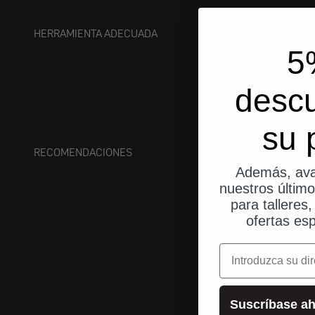
HERRAMIENTA ADECUADA
5
desc
su 
RECOMENDACIONES
Además, ava
nuestros últim
para talleres
ofertas esp
correo electrónic
Suscríbase ah