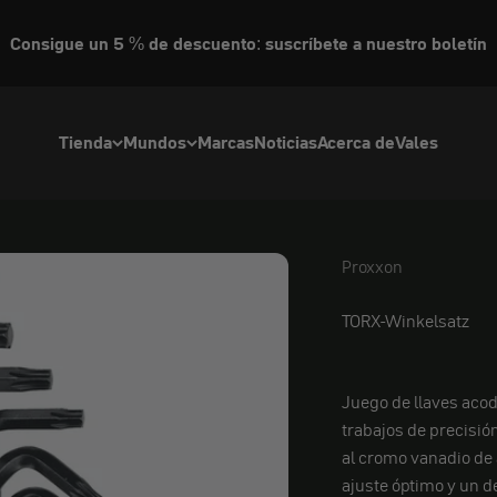
Consigue un 5 % de descuento: suscríbete a nuestro boletín
Tienda
Mundos
Marcas
Noticias
Acerca de
Vales
Proxxon
Proxxon
TORX-Winkelsatz
Juego de llaves acoda
trabajos de precisió
al cromo vanadio de 
ajuste óptimo y un 