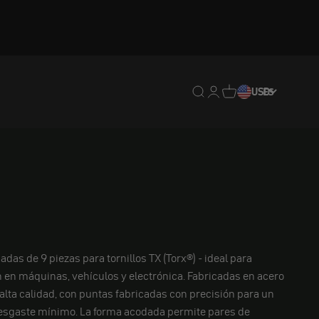
Traducción pendiente: e
Traducción pendiente:
Traducción pendien
USD
ES
das de 9 piezas para tornillos TX (Torx®) - ideal para
n en máquinas, vehículos y electrónica. Fabricadas en acero
alta calidad, con puntas fabricadas con precisión para un
desgaste mínimo. La forma acodada permite pares de