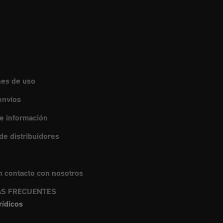
nes de uso
envíos
de información
e distribuidores
 contacto con nosotros
S FRECUENTES
rídicos