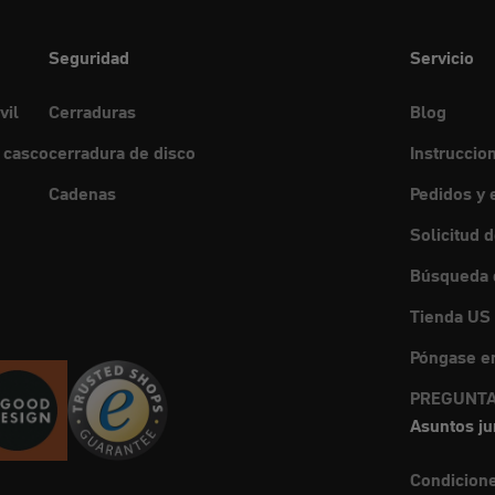
Seguridad
Servicio
vil
Cerraduras
Blog
 casco
cerradura de disco
Instruccio
Cadenas
Pedidos y 
Solicitud 
Búsqueda d
Tienda US
Póngase en
PREGUNTA
Asuntos ju
Condicion