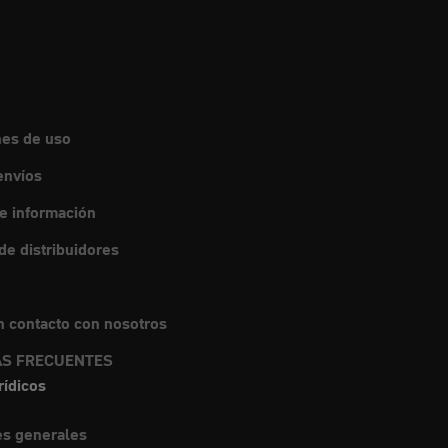
nes de uso
envíos
de información
e distribuidores
 contacto con nosotros
S FRECUENTES
rídicos
es generales