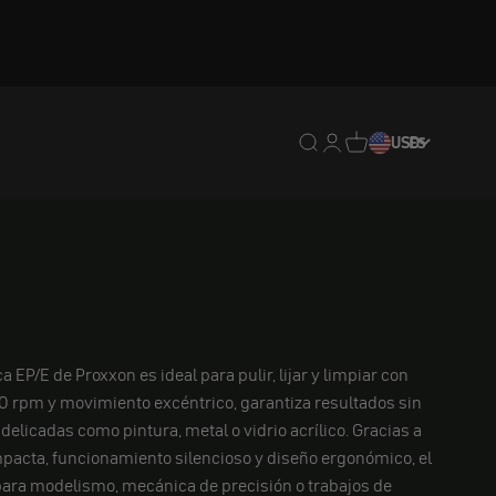
Traducción pendiente: e
Traducción pendiente:
Traducción pendien
USD
ES
a EP/E de Proxxon es ideal para pulir, lijar y limpiar con
0 rpm y movimiento excéntrico, garantiza resultados sin
delicadas como pintura, metal o vidrio acrílico. Gracias a
pacta, funcionamiento silencioso y diseño ergonómico, el
para modelismo, mecánica de precisión o trabajos de