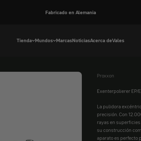
Fabricado en Alemania
Tienda
Mundos
Marcas
Noticias
Acerca de
Vales
Proxxon
Proxxon
Exenterpolierer EP/E
La pulidora excéntric
precisión. Con 12.00
rayas en superficies 
su construcción com
aparato es perfecto 