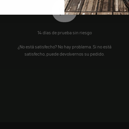
14 días de prueba sin riesgo
¿No está satisfecho? No hay problema. Si no está
satisfecho, puede devolvernos su pedido.