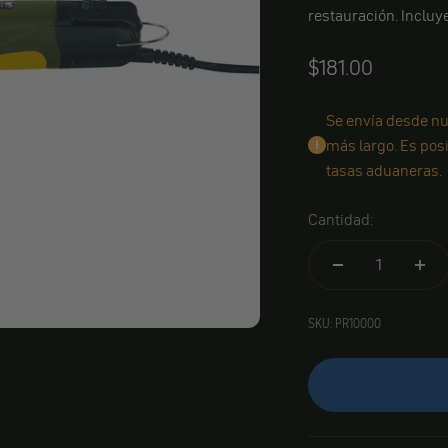
restauración. Incluye
Angebot
$181.00
Se envía desde nu
más largo. Es pos
tasas aduaneras.
Cantidad:
SKU: PR10000