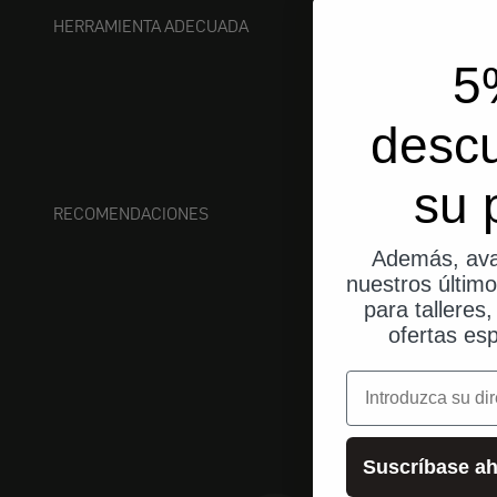
HERRAMIENTA ADECUADA
5
desc
su 
RECOMENDACIONES
Además, ava
nuestros últim
para talleres
ofertas esp
correo electrónic
Suscríbase ah