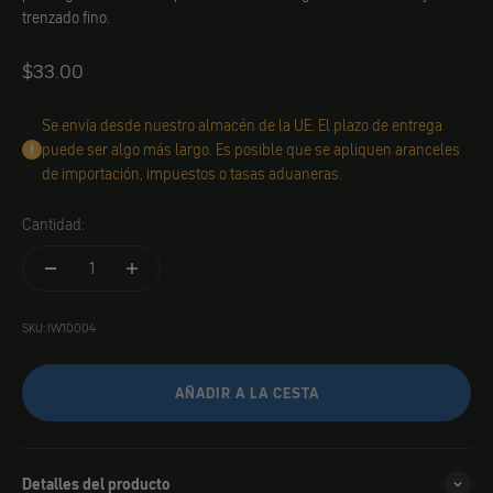
trenzado fino.
Angebot
$33.00
Se envía desde nuestro almacén de la UE. El plazo de entrega
puede ser algo más largo. Es posible que se apliquen aranceles
de importación, impuestos o tasas aduaneras.
Cantidad:
SKU: IW10004
AÑADIR A LA CESTA
Detalles del producto