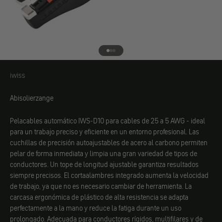
Ir al elemento 1
Ir al elemento 2
Ir al elemento 3
iwiss
iwiss
Abisolierzange
Pelacables automático IWS-D10 para cables de 25 a 5 AWG - ideal
para un trabajo preciso y eficiente en un entorno profesional. Las
cuchillas de precisión autoajustables de acero al carbono permiten
pelar de forma inmediata y limpia una gran variedad de tipos de
conductores. Un tope de longitud ajustable garantiza resultados
siempre precisos. El cortaalambres integrado aumenta la velocidad
de trabajo, ya que no es necesario cambiar de herramienta. La
carcasa ergonómica de plástico de alta resistencia se adapta
perfectamente a la mano y reduce la fatiga durante un uso
prolongado. Adecuada para conductores rígidos, multifilares y de