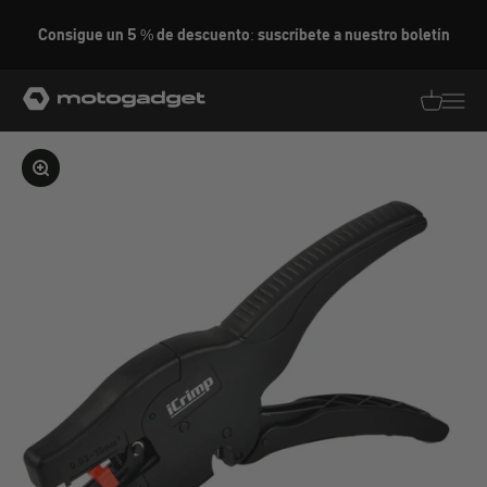
Ir al contenido
Consigue un 5 % de descuento: suscríbete a nuestro boletín
motogadget GmbH
Traducció
Traduc
Ampliar la imagen