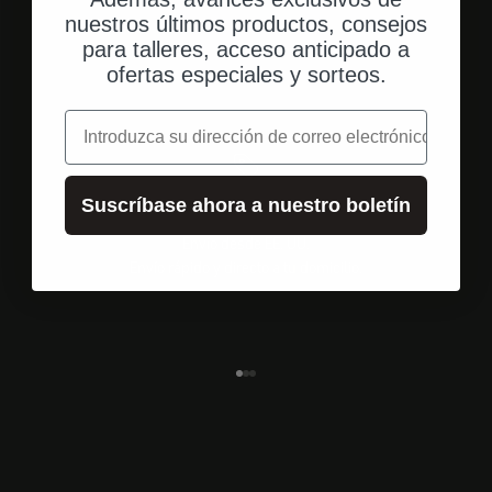
nuestros últimos productos, consejos
para talleres, acceso anticipado a
ofertas especiales y sorteos.
correo electrónico
Suscríbase ahora a nuestro boletín
Envío desde EE. UU.
Envío rápido y directo a tu domicilio.
Ir al elemento 1
Ir al elemento 2
Ir al elemento 3