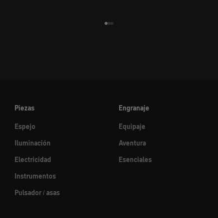
Ir al elemento 1
Ir al elemento 2
Ir al elemento 3
Piezas
Engranaje
Espejo
Equipaje
Iluminación
Aventura
Electricidad
Esenciales
Instrumentos
Pulsador / asas