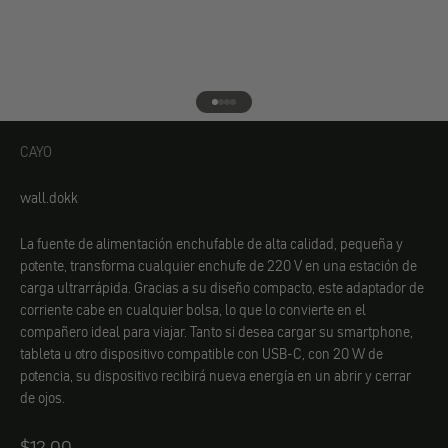
Ir al elemento 1
Ir al elemento 2
Ir al elemento 3
Ir al elemento 4
CAYO
CAYO
wall.dokk
La fuente de alimentación enchufable de alta calidad, pequeña y
potente, transforma cualquier enchufe de 220 V en una estación de
carga ultrarrápida. Gracias a su diseño compacto, este adaptador de
corriente cabe en cualquier bolsa, lo que lo convierte en el
compañero ideal para viajar. Tanto si desea cargar su smartphone,
tableta u otro dispositivo compatible con USB-C, con 20 W de
potencia, su dispositivo recibirá nueva energía en un abrir y cerrar
de ojos.
Angebot
$12.00