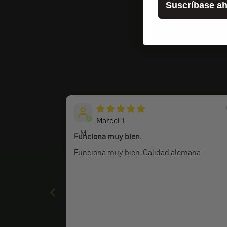
Suscríbase ah
Marcel T.
M
Funciona muy bien.
Funciona muy bien. Calidad alemana.