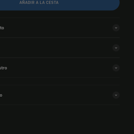
AÑADIR A LA CESTA
to
stro
so