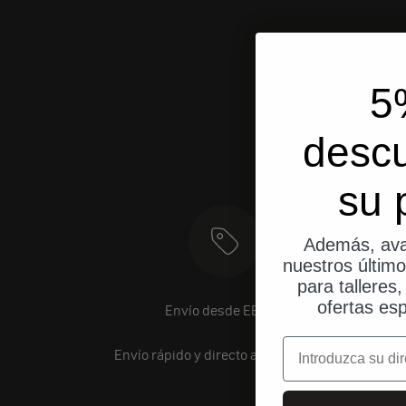
5
desc
su 
Además, ava
nuestros últim
para talleres
ofertas esp
Envío desde EE. UU.
correo electrónic
Envío rápido y directo a tu domicilio.