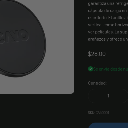
garantiza una refrig
cápsula de carga en 
escritorio. El anillo
vertical como horizo
ver películas. La sup
arañazos y ofrece un 
Angebot
$28.00
Se envía desde nu
Cantidad:
SKU: CA50001