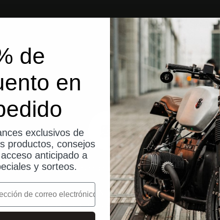
% de
uento en
pedido
nces exclusivos de
os productos, consejos
, acceso anticipado a
eciales y sorteos.
14 días de prueba sin riesgo
o
¿No está satisfecho? No hay problema. Si no está
satisfecho, puede devolvernos su pedido.