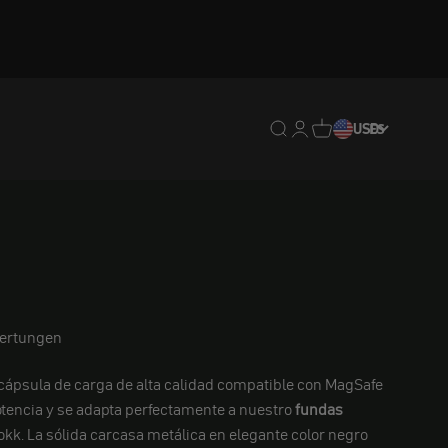
Traducción pendiente: e
Traducción pendiente:
Traducción pendien
USD
ES
ertungen
cápsula de carga de alta calidad compatible con MagSafe
otencia y se adapta perfectamente a nuestro
fundas
kk. La sólida carcasa metálica en elegante color negro