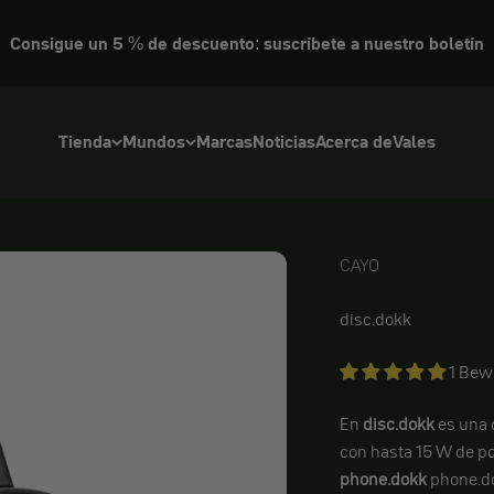
Consigue un 5 % de descuento: suscríbete a nuestro boletín
Tienda
Mundos
Marcas
Noticias
Acerca de
Vales
CAYO
CAYO
disc.dokk
1 Bew
En
disc.dokk
es una 
con hasta 15 W de p
phone.dokk
phone.do