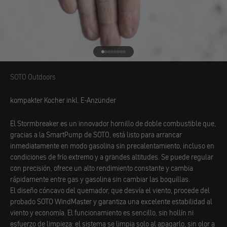
Ir al elemento 1
Ir al elemento 2
Ir al elemento 3
Ir al elemento 4
Ir al elemento 5
Ir al elemento 6
Ir al elemento 7
Ir al elemento 8
SOTO Outdoors
SOTO Outdoors
kompakter Kocher inkl. E-Anzünder
El Stormbreaker es un innovador hornillo de doble combustible que,
gracias a la SmartPump de SOTO, está listo para arrancar
inmediatamente en modo gasolina sin precalentamiento, incluso en
condiciones de frío extremo y a grandes altitudes. Se puede regular
con precisión, ofrece un alto rendimiento constante y cambia
rápidamente entre gas y gasolina sin cambiar las boquillas.
El diseño cóncavo del quemador, que desvía el viento, procede del
probado SOTO WindMaster y garantiza una excelente estabilidad al
viento y economía. El funcionamiento es sencillo, sin hollín ni
esfuerzo de limpieza: el sistema se limpia solo al apagarlo, sin olor a