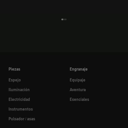
Ir al elemento 1
Ir al elemento 2
Ir al elemento 3
Piezas
Engranaje
Espejo
Equipaje
Iluminación
Aventura
Electricidad
Esenciales
Instrumentos
Pulsador / asas