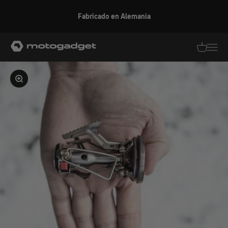
Ir al contenido
Fabricado en Alemania
motogadget GmbH
Traducció
Traduc
Ampliar la imagen