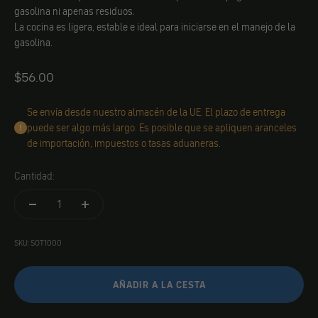
gasolina ni apenas residuos.
La cocina es ligera, estable e ideal para iniciarse en el manejo de la
gasolina.
Angebot
$56.00
Se envía desde nuestro almacén de la UE. El plazo de entrega
puede ser algo más largo. Es posible que se apliquen aranceles
de importación, impuestos o tasas aduaneras.
Cantidad:
SKU: SOT1000
AÑADIR A LA CESTA