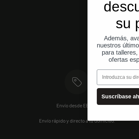
desc
su 
Además, ava
nuestros últim
para talleres
ofertas esp
correo electrónic
Suscríbase ah
Envío desde EE. UU.
Envío rápido y directo a tu domicilio.