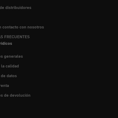
e distribuidores
 contacto con nosotros
S FRECUENTES
rídicos
es generales
 la calidad
 de datos
renta
s de devolución