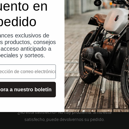
uento en
pedido
nces exclusivos de
os productos, consejos
, acceso anticipado a
eciales y sorteos.
o
ora a nuestro boletín
14 días de prueba sin riesgo
¿No está satisfecho? No hay problema. Si no está
satisfecho, puede devolvernos su pedido.