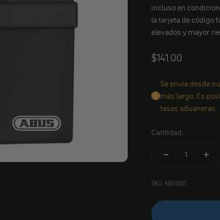
incluso en condicion
la tarjeta de código f
elevados y mayor rie
Angebot
$141.00
Se envía desde nu
más largo. Es pos
tasas aduaneras.
Cantidad:
SKU: ABU1001