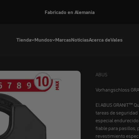
Fabricado en Alemania
Tienda
Mundos
Marcas
Noticias
Acerca de
Vales
ABUS
ABUS
Vorhangschloss GR
El ABUS GRANIT™ Qui
tareas de seguridad 
especial endurecido 
fiable para pasillos,
revestimiento especi