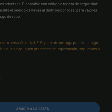
es adversas. Disponible con código o tarjeta de seguridad:
acilita el pedido de llaves al distribuidor. Ideal para valores
sgo de robo.
estro almacén de la UE. El plazo de entrega puede ser algo
ible que se apliquen aranceles de importación, impuestos o
AÑADIR A LA CESTA