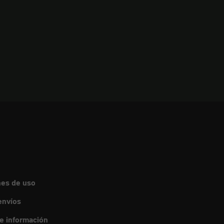
nes de uso
envíos
de información