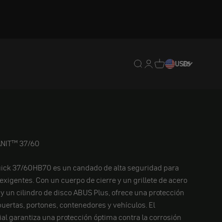
Traducción pendiente: e
Traducción pendiente:
Traducción pendien
USD
ES
ANIT™ 37/60
ck 37/60HB70 es un candado de alta seguridad para
exigentes. Con un cuerpo de cierre y un grillete de acero
y un cilindro de disco ABUS Plus, ofrece una protección
 puertas, portones, contenedores y vehículos. El
al garantiza una protección óptima contra la corrosión