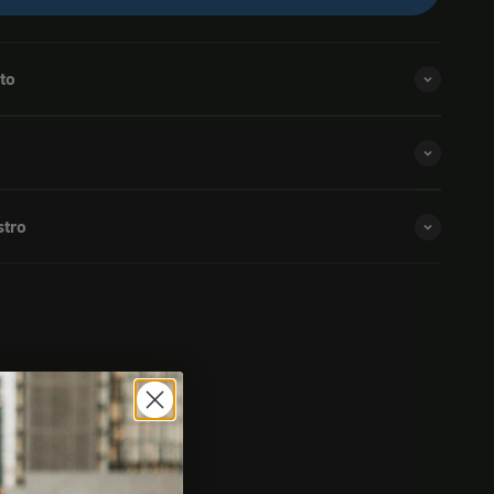
to
stro