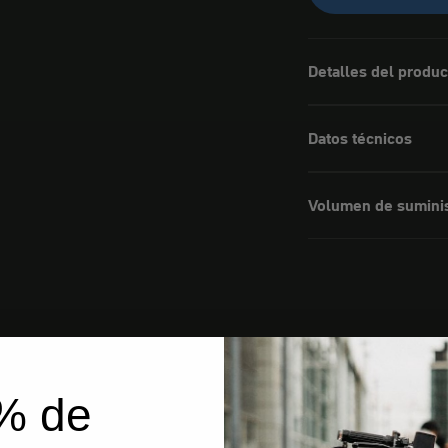
Detalles del produc
Datos técnicos
Volumen de sumini
% de