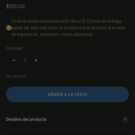
Angebot
$155.00
Se envía desde nuestro almacén de la UE. El plazo de entrega
puede ser algo más largo. Es posible que se apliquen aranceles
de importación, impuestos o tasas aduaneras.
Cantidad:
SKU: ABU1005
AÑADIR A LA CESTA
Detalles del producto