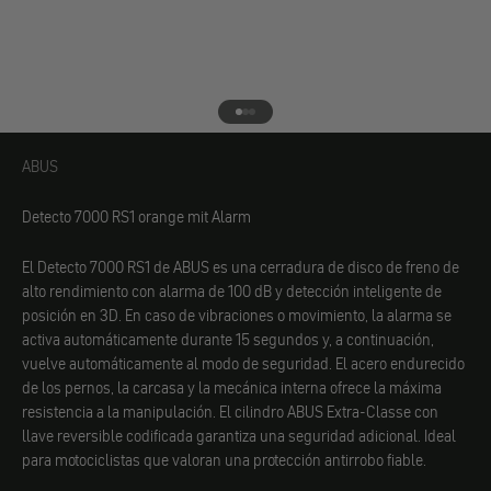
Ir al elemento 1
Ir al elemento 2
Ir al elemento 3
ABUS
ABUS
Detecto 7000 RS1 orange mit Alarm
El Detecto 7000 RS1 de ABUS es una cerradura de disco de freno de
alto rendimiento con alarma de 100 dB y detección inteligente de
posición en 3D. En caso de vibraciones o movimiento, la alarma se
activa automáticamente durante 15 segundos y, a continuación,
vuelve automáticamente al modo de seguridad. El acero endurecido
de los pernos, la carcasa y la mecánica interna ofrece la máxima
resistencia a la manipulación. El cilindro ABUS Extra-Classe con
llave reversible codificada garantiza una seguridad adicional. Ideal
para motociclistas que valoran una protección antirrobo fiable.