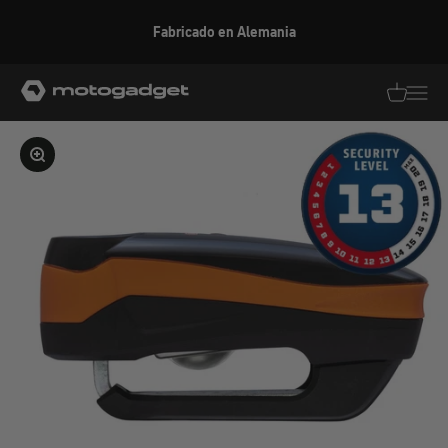
Ir al contenido
Fabricado en Alemania
motogadget GmbH
Traducció
Traduc
Ampliar la imagen