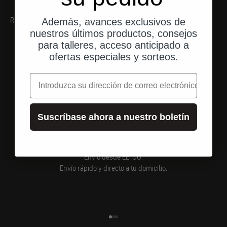
RECOMENDACIONES
Además, avances exclusivos de
nuestros últimos productos, consejos
para talleres, acceso anticipado a
ofertas especiales y sorteos.
correo electrónico
Suscríbase ahora a nuestro boletín
Envío desde EE. UU.
Envío rápido y directo a tu domicilio.
Ir al elemento 1
Ir al elemento 2
Ir al elemento 3