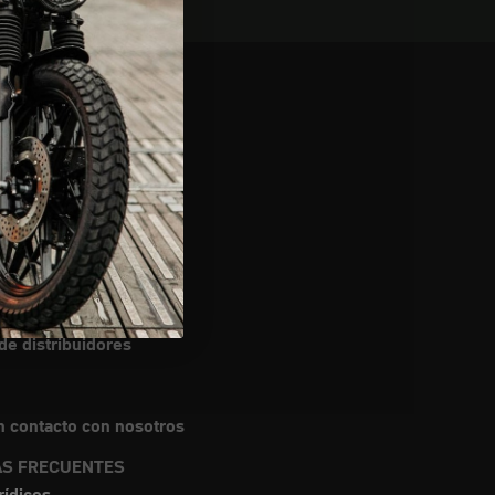
nes de uso
envíos
de información
e distribuidores
 contacto con nosotros
S FRECUENTES
rídicos