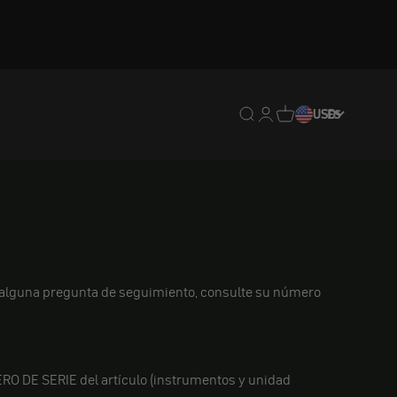
Traducción pendiente: e
Traducción pendiente:
Traducción pendien
USD
ES
ne alguna pregunta de seguimiento, consulte su número
RO DE SERIE del artículo (instrumentos y unidad