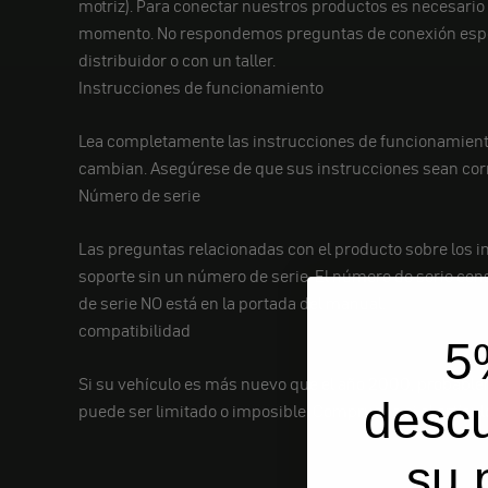
motriz). Para conectar nuestros productos es necesario
momento. No respondemos preguntas de conexión especí
distribuidor o con un taller.
Instrucciones de funcionamiento
Lea completamente las instrucciones de funcionamiento
cambian. Asegúrese de que sus instrucciones sean correc
Número de serie
Las preguntas relacionadas con el producto sobre los i
soporte sin un número de serie. El número de serie const
de serie NO está en la portada del manual.
compatibilidad
5
Si su vehículo es más nuevo que el año 2000, probable
desc
puede ser limitado o imposible. Compruebe si el artícu
su 