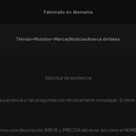
Fabricado en Alemania
Tienda
Mundos
Marcas
Noticias
Acerca de
Vales
Solicitud de asistencia
ga paciencia si las preguntas son técnicamente complejas. Si tie
tamos una descripción BREVE y PRECISA del error, así como el NÚME