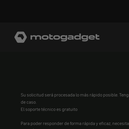
Ir al contenido
motogadget GmbH
Su solicitud será procesada lo más rápido posible. Ten
de caso.
El soporte técnico es gratuito
Para poder responder de forma rápida y eficaz, necesi