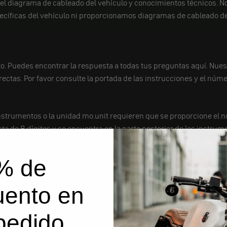
 el diagrama de cableado del vehículo y conocimientos técnicos. 
ficas del vehículo ni proporcionamos diagramas de cableado del 
. Puedes encontrar la respuesta a todas tus preguntas aquí. Nues
tas. Por favor consulte la portada de las instrucciones y el númer
nstrumentos o la unidad mo.unit requieren que se proporcione el n
a de 8 dígitos y se encuentra en la parte posterior de los instrume
% de
mente esté equipado con inyección de combustible, ABS, inmoviliza
uento en
lo deseado es compatible con su vehículo antes de comprarlo.
pedido