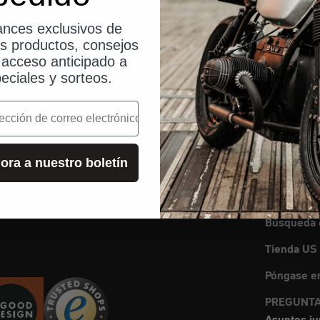
nces exclusivos de
os productos, consejos
, acceso anticipado a
eciales y sorteos.
Seguridad
Servicio
o
vil
Cerraduras
Blog
 casco
cerradura de disco
Instruccio
ora a nuestro boletín
Cadenas
Pedidos y 
Solicitud 
Búsqueda d
Tienda US
Póngase en
PREGUNTA
Asuntos ju