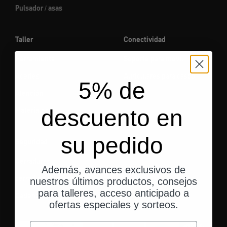
Pulsador / asas
Taller
Conectividad
Herramienta
Soporte para móvil
Aceites
Auriculares para casco
5% de
Atención
descuento en
Materiales
su pedido
Seguridad
Cerraduras
Además, avances exclusivos de
cerradura de disco
nuestros últimos productos, consejos
para talleres, acceso anticipado a
Cadenas
ofertas especiales y sorteos.
correo electrónico