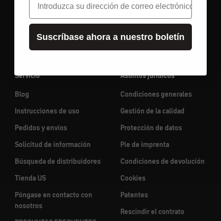
Suscríbase ahora a nuestro boletín
Servicio
Asuntos jurídicos
Blog
Condiciones generales
Instrucciones de uso
Gestión de la calidad
Pedidos y envíos
Protección de datos
Solicitud de información
Pie de imprenta
Búsqueda de distribuidores
Condiciones de devolución
Tienda US
Cookies
Póngase en contacto con
Patentes
nosotros
Rescindir el contrato