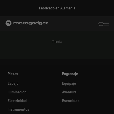
Ir al contenido
Fabricado en Alemania
motogadget GmbH
Traducció
Traduc
Tienda
Piezas
Engranaje
Espejo
Equipaje
Iluminación
Aventura
Electricidad
Esenciales
Instrumentos