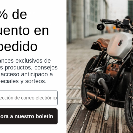
% de
vil
Cerraduras
Blog
 casco
cerradura de disco
Instruccio
uento en
Cadenas
Pedidos y 
pedido
Solicitud 
Búsqueda d
nces exclusivos de
os productos, consejos
Tienda US
, acceso anticipado a
Póngase en
eciales y sorteos.
PREGUNTA
o
Asuntos ju
Condicion
ora a nuestro boletín
Gestión de