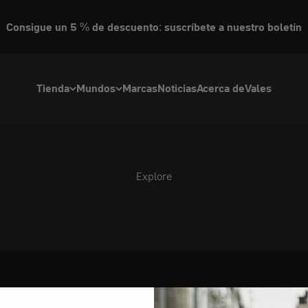
Consigue un 5 % de descuento: suscríbete a nuestro boletín
Tienda
Mundos
Marcas
Noticias
Acerca de
Vales
Explore
Seguridad
Servicio