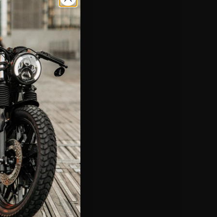
nes de uso
envíos
de información
e distribuidores
 contacto con nosotros
S FRECUENTES
rídicos
es generales
 la calidad