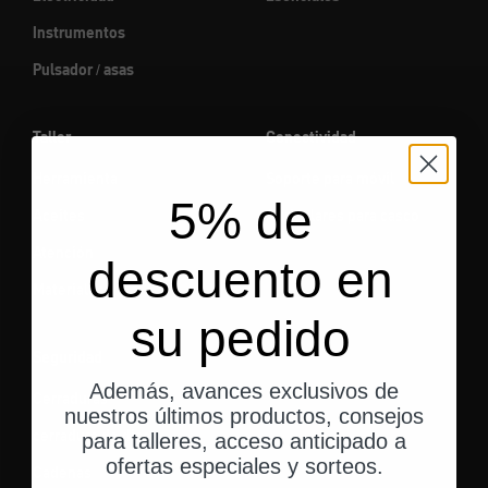
Instrumentos
Pulsador / asas
Taller
Conectividad
Herramienta
Soporte para móvil
5% de
Aceites
Auriculares para casco
Atención
descuento en
Materiales
su pedido
Seguridad
Además, avances exclusivos de
Cerraduras
nuestros últimos productos, consejos
cerradura de disco
para talleres, acceso anticipado a
ofertas especiales y sorteos.
Cadenas