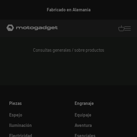
Ir al contenido
Fabricado en Alemania
motogadget GmbH
Traducció
Traduc
Consultas generales / sobre productos
Piezas
Engranaje
Espejo
Equipaje
Iluminación
Aventura
Electricidad
Esenciales