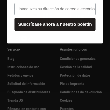
correo electrónico
Suscríbase ahora a nuestro boletín
Servicio
Asuntos jurídicos
Blog
Condiciones generales
Instrucciones de uso
Gestión de la calidad
Pedidos y envíos
Protección de datos
Solicitud de información
Pie de imprenta
Búsqueda de distribuidores
Condiciones de devolución
Tienda US
Cookies
Póngase en contacto con
Patentes