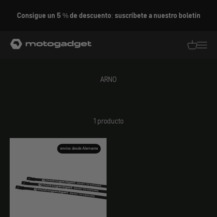
Ir al contenido
Consigue un 5 % de descuento: suscríbete a nuestro boletín
motogadget GmbH
Traducció
Traduc
ARNO
1 producto
envíos desde Alemania