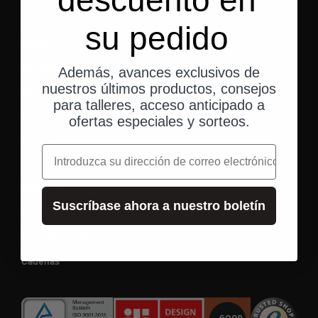
su pedido
Taller
Conectividad
Herramienta
Soporte para móvil
Además, avances exclusivos de
nuestros últimos productos, consejos
Aceites
Auriculares para casco
para talleres, acceso anticipado a
Atención
ofertas especiales y sorteos.
Materiales
correo electrónico
Seguridad
Suscríbase ahora a nuestro boletín
Cerraduras
cerradura de disco
Cadenas