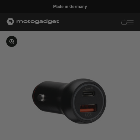
Zum Inhalt springen
Made in Germany
motogadget GmbH
Translati
Transl
Bild vergrößern