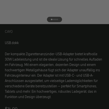
Gehe zu Element 1
Gehe zu Element 2
Gehe zu Element 3
Gehe zu Element 4
Gehe zu Element 5
CAYO
CAYO
USB.dokk
Der kompakte Zigarettenanzünder-USB-Adapter bietet kraftvolle
30W Ladeleistung und ist die ideale Lösung für schnelles Aufladen
im Fahrzeug. Mit einem eleganten, dezenten Design und einem
hochwertigen Metallgehäuse fügt sich der Adapter unauffällig ins
Fahrzeuginterieur ein. Der Adapter ist mit USB-C- und USB-A-
Anschlüssen ausgestattet, um vielseitige Lademöglichkeiten für
verschiedene Geräte bereitzustellen – perfekt für Smartphones,
Tablets und mehr. Ein hochwertiges, robustes Ladegerät, das in
Funktion und Design überzeugt.
Angebot
$14.00