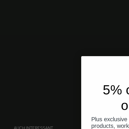
5% o
o
Plus exclusive 
products, work
AUCH INTERESSANT