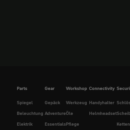
Parts
Gear
Workshop
Connectivity
Securi
Spiegel
Gepäck
Werkzeug
Handyhalter
Schlö
Beleuchtung
Adventure
Öle
Helmheadset
Schei
Elektrik
Essentials
Pflege
Ketten