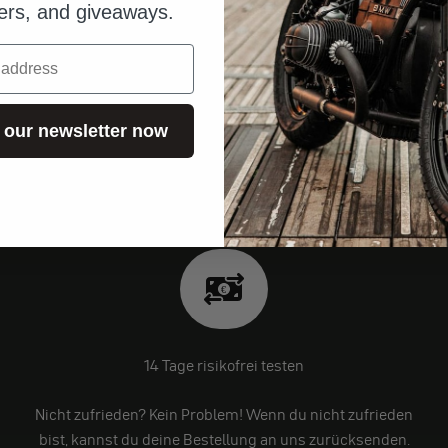
fers, and giveaways.
 our newsletter now
14 Tage risikofrei testen
Nicht zufrieden? Kein Problem! Wenn du nicht zufrieden
bist, kannst du deine Bestellung an uns zurücksenden.