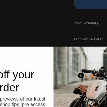
Produktdetails
Technische Daten
Lieferumfang
ff your
rder
previews of our latest
shop tips, pre access