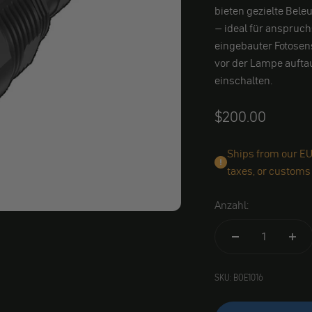
bieten gezielte Bele
– ideal für anspruc
eingebauter Fotosens
vor der Lampe aufta
einschalten.
Angebot
$200.00
Ships from our EU
taxes, or customs
Anzahl:
SKU: BOE1016