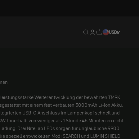
Translation missing: de.
Translation missing: 
Translation missing
USD
DE
umen
e leistungsstarke Weiterentwicklung der bewährten TM9K
usgestattet mit einem fest verbauten 5000mAh Li-Ion Akku,
 integrierten USB-C-Anschluss im Lampenkopf schnell und
 18W. Innerhalb von weniger als 1 Stunde 45 Minuten erreicht
Ladung. Drei NiteLab LEDs sorgen für unglaubliche 9900
Die speziell entwickelten Modi SEARCH und LUMIN SHIELD