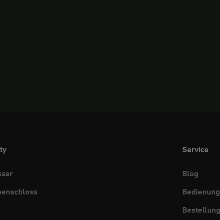
ty
Service
sser
Blog
benschloss
Bedienung
Bestellun