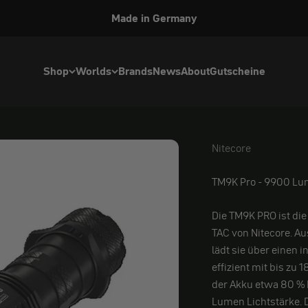
Made in Germany
Shop
Worlds
Brands
News
About
Gutscheine
Nitecore
Nitecore
TM9K Pro - 9900 L
Die TM9K PRO ist di
TAC von Nitecore. A
lädt sie über einen
effizient mit bis zu
der Akku etwa 80 % 
Lumen Lichtstärke. 