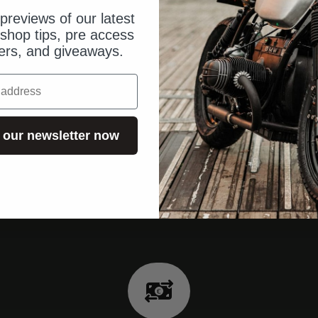
previews of our latest
shop tips, pre access
fers, and giveaways.
 our newsletter now