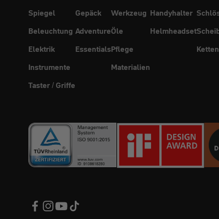
Spiegel
Gepäck
Werkzeug
Handyhalter
Schlö
Beleuchtung
Adventure
Öle
Helmheadset
Schei
Elektrik
Essentials
Pflege
Ketten
Instrumente
Materialien
Taster / Griffe