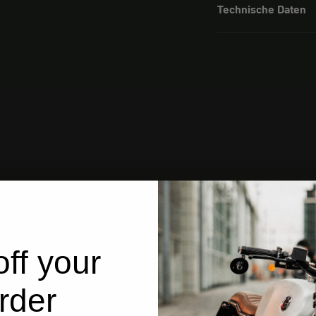
Technische Daten
ff your
rder