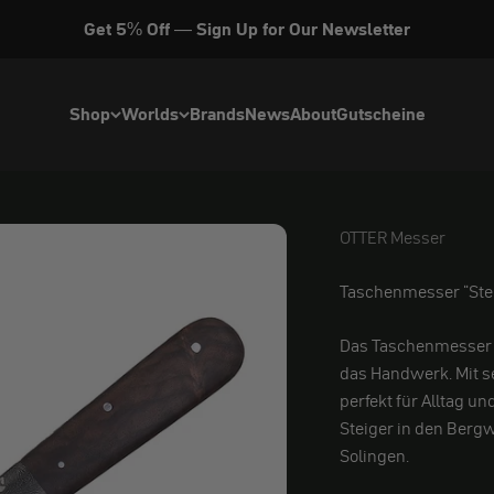
Get 5% Off — Sign Up for Our Newsletter
Shop
Worlds
Brands
News
About
Gutscheine
OTTER Messer
OTTER Messer
Taschenmesser "Ste
Das Taschenmesse
das Handwerk. Mit se
perfekt für Alltag u
Steiger in den Bergw
Solingen.