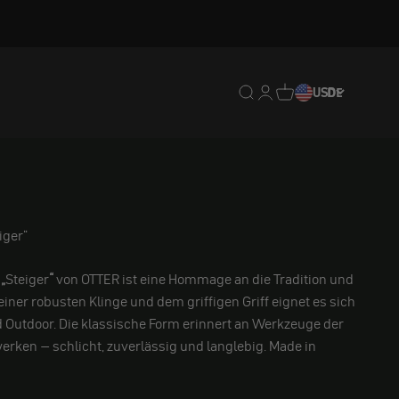
Translation missing: de.
Translation missing: 
Translation missing
USD
DE
iger"
r
„
Steiger
“
von OTTER ist eine Hommage an die Tradition und
iner robusten Klinge und dem griffigen Griff eignet es sich
nd Outdoor. Die klassische Form erinnert an Werkzeuge der
erken – schlicht, zuverlässig und langlebig. Made in