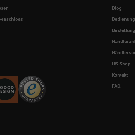
sser
Blog
benschloss
Bedienung
Bestellun
Händleran
Händlersu
US Shop
Kontakt
FAQ