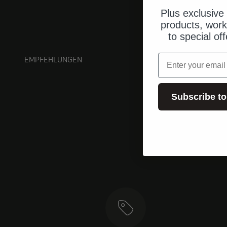
Plus exclusive 
products, work
to special of
Email
EMPFEHLUNGEN
Subscribe to