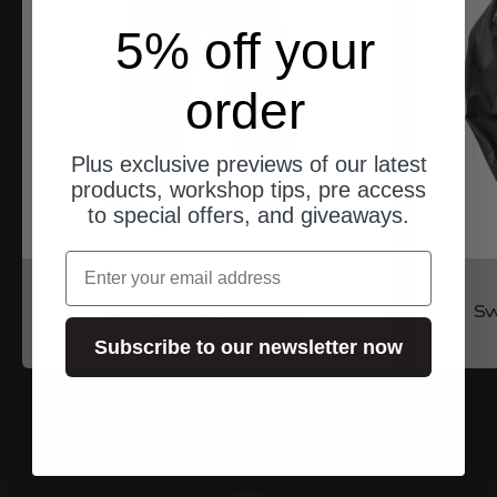
5% off your
order
Plus exclusive previews of our latest
products, workshop tips, pre access
to special offers, and giveaways.
Email
North of Berlin
Dryzone Hose Herren
Sw
Angebot
$510.00
Subscribe to our newsletter now