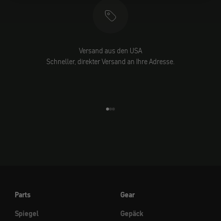
Versand aus den USA
Schneller, direkter Versand an Ihre Adresse.
Gehe zu Element 1
Gehe zu Element 2
Gehe zu Element 3
Parts
Gear
Spiegel
Gepäck