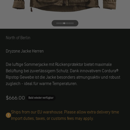
Gehe zu Element 1
Gehe zu Element 2
Gehe zu Element 3
Gehe zu Element 4
Gehe zu Element 5
Gehe zu Element 6
Gehe zu Element 7
Gehe zu Element 8
Gehe zu Element 9
Gehe zu Element 10
North of Berlin
North of Berlin
Dryzone Jacke Herren
Die luftige Sommerjacke mit Rückenprotektor bietet maximale
Belüftung bei zuverlässigem Schutz. Dank innovativem Cordura®
Ripstop Gewebe ist die Jacke besonders atmungsaktiv und robust
zugleich - ideal für warme Temperaturen.
Angebot
$666.00
Bald wieder verfügbar
Ships from our EU warehouse. Please allow extra delivery time
Import duties, taxes, or customs fees may apply.