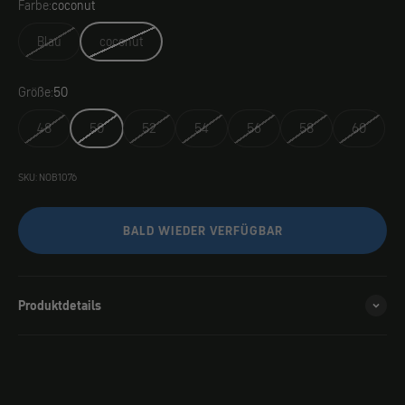
Farbe:
coconut
Blau
coconut
Größe:
50
48
50
52
54
56
58
60
SKU: NOB1076
BALD WIEDER VERFÜGBAR
Produktdetails