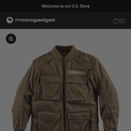
Zum Inhalt springen
Welcome to our U.S. Store
motogadget GmbH
Translati
Transl
Bild vergrößern