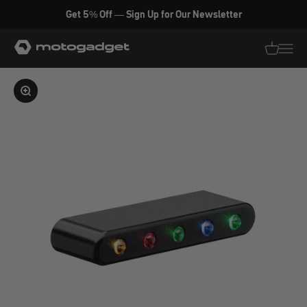
Zum Inhalt springen
Get 5% Off — Sign Up for Our Newsletter
motogadget GmbH
Translati
Transl
Bild vergrößern