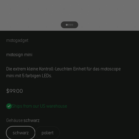
Gehe zu Element 1
Gehe zu Element 2
Gehe zu Element 3
Gehe zu Element 4
motogadget
motogadget
motosign mini
Die extrem kleine Kontroll-Leuchten Einheit für das motoscope
mini mit 5 farbigen LEDs.
Angebot
$99.00
Ships from our US warehouse
Gehäuse:
schwarz
schwarz
poliert