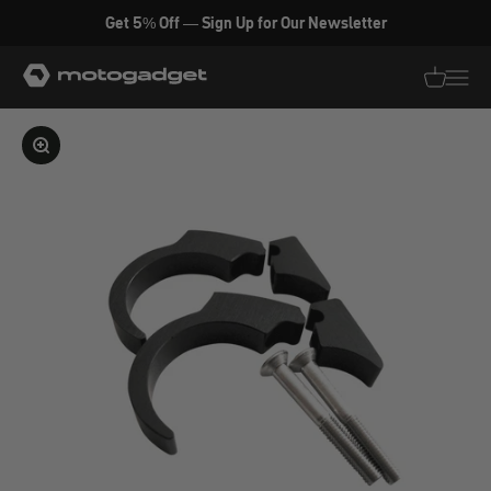
Zum Inhalt springen
Get 5% Off — Sign Up for Our Newsletter
motogadget GmbH
Translati
Transl
Bild vergrößern