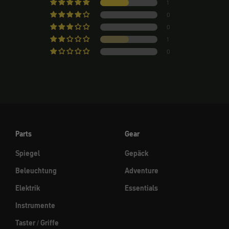
1
0
0
1
0
Parts
Gear
Spiegel
Gepäck
Beleuchtung
Adventure
Elektrik
Essentials
Instrumente
Taster / Griffe