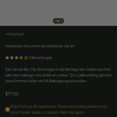
Gehe zu Element 1
Gehe zu Element 2
motogadget
motogadget
motoscope mini universal handle bar clip kit
2 Bewertungen
Das Handle Bar Clip Kit ermöglicht die Montage des motoscope mini
oder des motosign mini direkt am Lenker. Zum Lieferumfang gehören
zwei Klemmschellen mit VA Befestigungsschrauben.
Angebot
$77.00
Ships from our EU warehouse. Please allow extra delivery time
Import duties, taxes, or customs fees may apply.