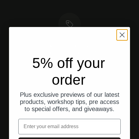
Versand aus den USA
Schneller, direkter Versand an Ihre Adresse.
5% off your
order
Gehe zu Element 1
Gehe zu Element 2
Gehe zu Element 3
Plus exclusive previews of our latest
products, workshop tips, pre access
to special offers, and giveaways.
Kundenbewertungen
Email
vor 1 Jahr
Andreas M.