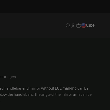
Translation missing: de.
Translation missing: 
Translation missing
USD
DE
ertungen
ed handlebar end mirror
without ECE marking
can be
low the handlebars. The angle of the mirror arm can be
.