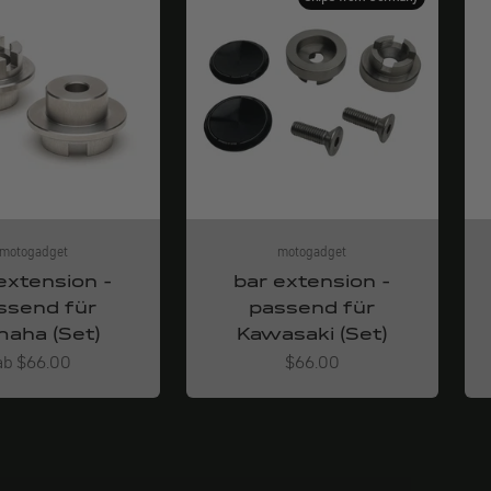
motogadget
motogadget
extension -
bar extension -
ssend für
passend für
aha (Set)
Kawasaki (Set)
Angebot
Angebot
ab $66.00
$66.00