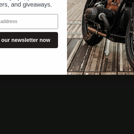
fers, and giveaways.
 our newsletter now