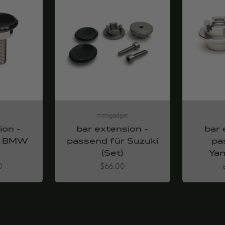
t
motogadget
ion -
bar extension -
bar 
r BMW
passend für Suzuki
pa
(Set)
Yam
Angebot
0
$66.00