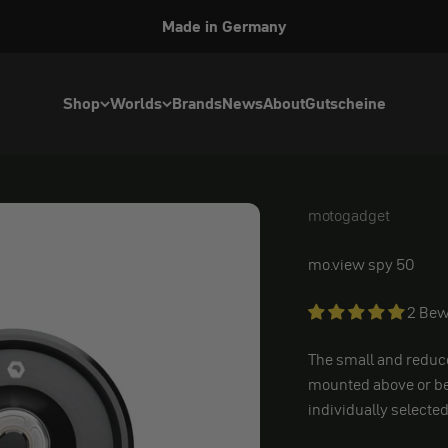
Made in Germany
Shop
Worlds
Brands
News
About
Gutscheine
motogadget
motogadget
mo.view spy 50
2 Bew
The small and reduc
mounted above or be
individually selected