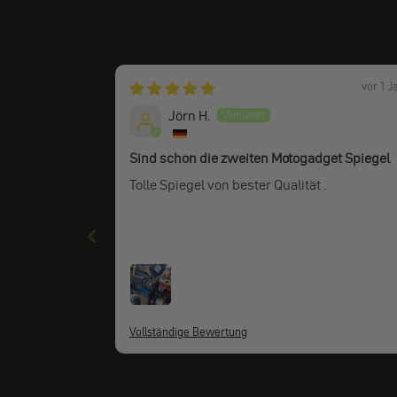
vor 1 J
Jörn H.
Sind schon die zweiten Motogadget Spiegel
Tolle Spiegel von bester Qualität .
Vollständige Bewertung