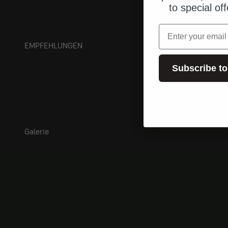
to special of
Email
EMPFEHLUNGEN
Subscribe to
Galerie