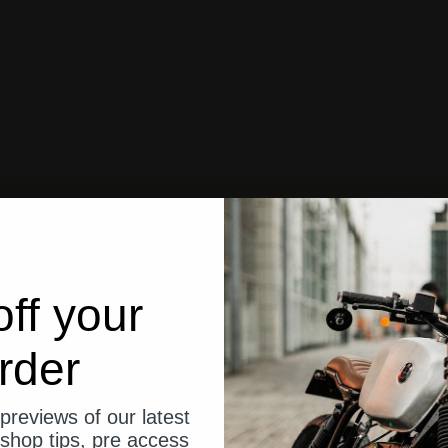
ff your
rder
previews of our latest
shop tips, pre access