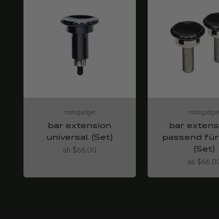
motogadget
motogadge
bar extension
bar extens
universal (Set)
passend fü
(Set)
Angebot
ab $66.00
Angebot
ab $66.0