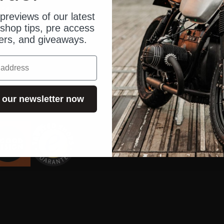
sser
Blog
previews of our latest
benschloss
Bedienung
shop tips, pre access
fers, and giveaways.
Bestellun
Händleran
Händlersu
 our newsletter now
US Shop
Kontakt
FAQ