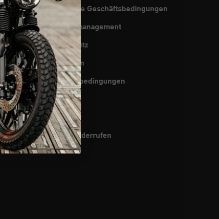
Allgemeine Geschäftsbedingungen
sanleitungen
Qualitätsmanagement
g & Versand
Datenschutz
frage
Impressum
che
Rückgabebedingungen
Cookies
Patente
Vertrag widerrufen