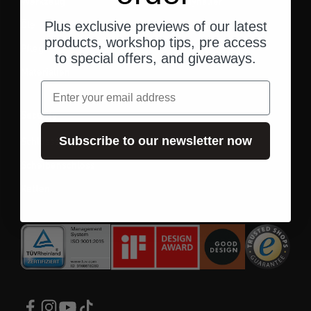
Werkzeug
Handyhalter
Öle
Helmheadset
Plus exclusive previews of our latest
products, workshop tips, pre access
Pflege
to special offers, and giveaways.
Materialien
Email
Security
Subscribe to our newsletter now
Schlösser
Scheibenschloss
Ketten