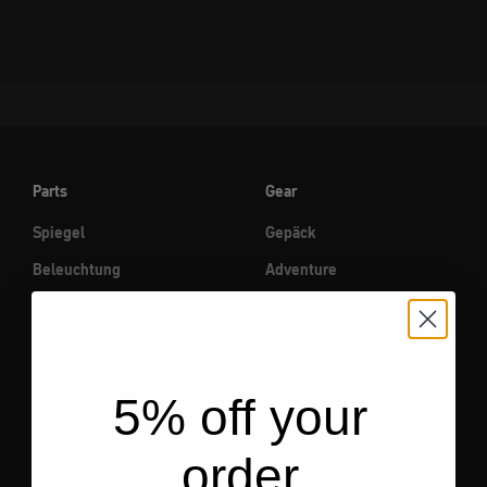
Parts
Gear
Spiegel
Gepäck
Beleuchtung
Adventure
Elektrik
Essentials
Instrumente
Taster / Griffe
5% off your
Workshop
Connectivity
order