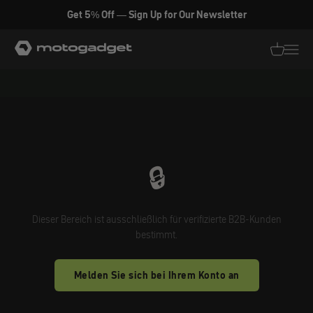
Zum Inhalt springen
Get 5% Off — Sign Up for Our Newsletter
motogadget GmbH
Translati
Transl
🔒
Dieser Bereich ist ausschließlich für verifizierte B2B-Kunden
bestimmt.
Melden Sie sich bei Ihrem Konto an