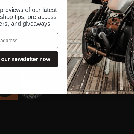
sser
Blog
previews of our latest
benschloss
Bedienung
shop tips, pre access
fers, and giveaways.
Bestellun
Händleran
Händlersu
 our newsletter now
US Shop
Kontakt
FAQ