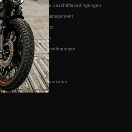
Allgemeine Geschäftsbedingungen
sanleitungen
Qualitätsmanagement
g & Versand
Datenschutz
frage
Impressum
che
Rückgabebedingungen
Cookies
Patente
Vertrag widerrufen